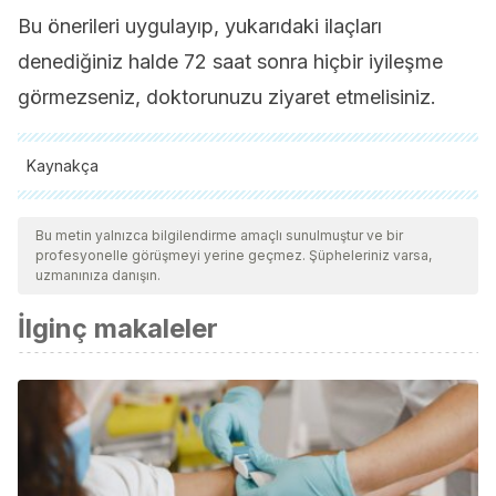
Bu önerileri uygulayıp, yukarıdaki ilaçları
denediğiniz halde 72 saat sonra hiçbir iyileşme
görmezseniz, doktorunuzu ziyaret etmelisiniz.
Kaynakça
Tüm alıntı yapılan kaynaklar, kalitelerini, güvenilirliklerini,
güncelliklerini ve geçerliliklerini sağlamak için ekibimiz
Bu metin yalnızca bilgilendirme amaçlı sunulmuştur ve bir
profesyonelle görüşmeyi yerine geçmez. Şüpheleriniz varsa,
tarafından derinlemesine incelendi. Bu makalenin bibliyografisi
uzmanınıza danışın.
güvenilir ve akademik veya bilimsel doğruluğa sahip olarak
İlginç makaleler
kabul edildi.
Vieira DR et al.
“
Plant species used in dental diseases:
ethnopharmacology aspects and antimicrobial activity
evaluation”,
J Ethnopharmacol.
2014 Sep 29;155(3):1441-9.
Yousef A. Taher et al. “Experimental evaluation of anti-
inflammatory, antinociceptive and antipyretic activities of