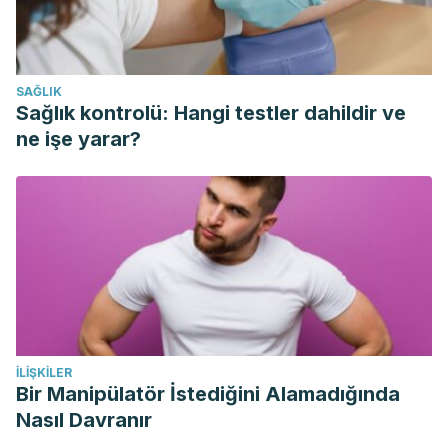
clove oil in mice”,
Libyan J Med
.
2015; 10:
10.3402/ljm.v10.28685.
Shyamala BN et al. “Studies on the antioxidant activities of
SAĞLIK
natural vanilla extract and its constituent compounds
Sağlık kontrolü: Hangi testler dahildir ve
through in vitro models”,
J Agric Food Chem
.
2007 Sep
ne işe yarar?
19;55(19):7738-43. Epub 2007 Aug 24.
MayoClinic Staff. (2018). Toothache: First Aid.
“Ferula assafoetida”,
artículo
en wikipedia
İLIŞKILER
Bir Manipülatör İstediğini Alamadığında
Nasıl Davranır