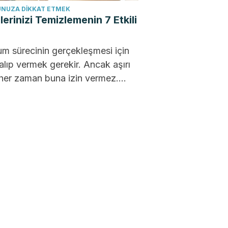
NUZA DIKKAT ETMEK
lerinizi Temizlemenin 7 Etkili
m sürecinin gerçekleşmesi için
alıp vermek gerekir. Ancak aşırı
 her zaman buna izin vermez.
eri temizlemek bazen zor...