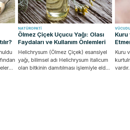
NATÜROPATI
VÜCUDU
Ölmez Çiçek Uçucu Yağı: Olası
Kuru 
ılır?
Faydaları ve Kullanım Önlemleri
Etmen
nuldu
Helichrysum (Ölmez Çiçek) esansiyel
Kuru v
afından
yağı, bilimsel adı Helichrysum italicum
kurtul
eler
olan bitkinin damıtılması işlemiyle elde
vardır
unuz?
edilen bir üründür. Akdeniz'e ve
belirl
Güney...
çeşitli.