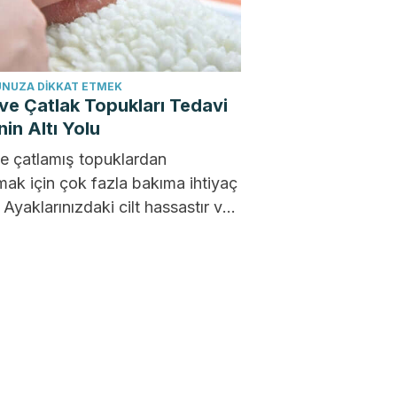
NUZA DIKKAT ETMEK
ve Çatlak Topukları Tedavi
in Altı Yolu
e çatlamış topuklardan
mak için çok fazla bakıma ihtiyaç
. Ayaklarınızdaki cilt hassastır ve
i ayakkabılar veya ayaklarınızın
..