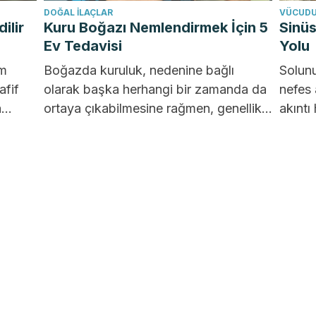
DOĞAL ILAÇLAR
VÜCUDU
ilir
Kuru Boğazı Nemlendirmek İçin 5
Sinüs
Ev Tedavisi
Yolu
em
Boğazda kuruluk, nedenine bağlı
Solunu
afif
olarak başka herhangi bir zamanda da
nefes 
a
ortaya çıkabilmesine rağmen, genellikle
akıntı
yılın en soğuk günlerinde ortaya çıkan
Sinüsl
de,
oldukça...