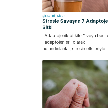
ŞIFALI BITKILER
Stresle Savaşan 7 Adaptoje
Bitki
"Adaptojenik bitkiler" veya basit
"adaptojenler" olarak
adlandırılanlar, stresin etkileriyle
mücadele edebilen özellikleri ned
birçok tüketicinin dikkatini
çekmektedir. Özellikle bileşenleri
kortizolün...