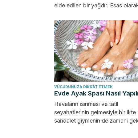
elde edilen bir yağdır. Esas olara
Hindistan'da, aynı zamanda...
VÜCUDUNUZA DIKKAT ETMEK
Evde Ayak Spası Nasıl Yapıl
Havaların ısınması ve tatil
seyahatlerinin gelmesiyle birlikte
sandalet giymenin de zamanı geld
yüzden bu zamanların sizi ayakla
bakımsız halde...