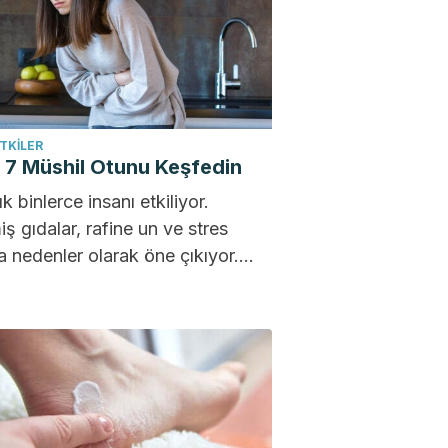
ITKILER
i 7 Müshil Otunu Keşfedin
ık binlerce insanı etkiliyor.
iş gıdalar, rafine un ve stres
a nedenler olarak öne çıkıyor.
a birlikte, hafif vakalarda
cı...