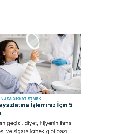
NUZA DIKKAT ETMEK
eyazlatma İşleminiz İçin 5
u
n geçişi, diyet, hijyenin ihmal
si ve sigara içmek gibi bazı