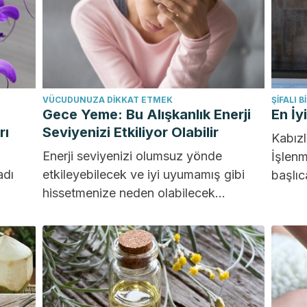
VÜCUDUNUZA DIKKAT ETMEK
ŞIFALI B
Gece Yeme: Bu Alışkanlık Enerji
En İy
rı
Seviyenizi Etkiliyor Olabilir
Kabızl
Enerji seviyenizi olumsuz yönde
İşlenm
adı
etkileyebilecek ve iyi uyumamış gibi
başlıc
hissetmenize neden olabilecek
Bununl
"zararsız" bir alışkanlık var. Uzmanlara
yardım
göre, ne kadar...