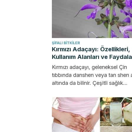
ŞIFALI BITKILER
Kırmızı Adaçayı: Özellikleri,
Kullanım Alanları ve Faydala
Kırmızı adaçayı, geleneksel Çin
tıbbında danshen veya tan shen 
altında da bilinir. Çeşitli sağlık
problemlerini önlemek ve tedavi
etmek...