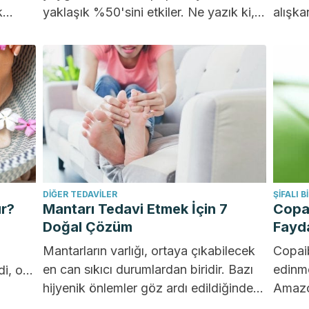
k
yaklaşık %50'sini etkiler. Ne yazık ki,
alışkan
bu durum ağrı ve rahatsızlığa...
etkile
DIĞER TEDAVILER
ŞIFALI B
ır?
Mantarı Tedavi Etmek İçin 7
Copai
Doğal Çözüm
Fayda
Mantarların varlığı, ortaya çıkabilecek
Copaib
en can sıkıcı durumlardan biridir. Bazı
edinme
i, o
hijyenik önlemler göz ardı edildiğinde
Amazo
rınız
daha sık görülürler. Ancak bazı...
(65 fi