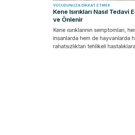
VÜCUDUNUZA DIKKAT ETMEK
Kene Isırıkları Nasıl Tedavi Ed
ve Önlenir
Kene ısırıklarının semptomları, h
insanlarda hem de hayvanlarda h
rahatsızlıktan tehlikeli hastalıklar
kadar değişir. Keneler, toprakta,
çimenlerde, yaprak döküntülerin
çalılarda...