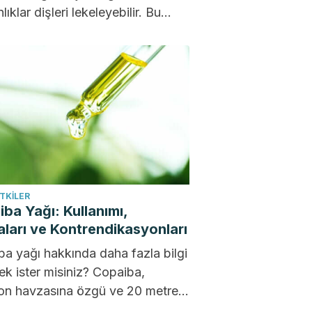
lıklar dişleri lekeleyebilir. Bu
re karşı koymak ve daha...
ITKILER
ba Yağı: Kullanımı,
ları ve Kontrendikasyonları
a yağı hakkında daha fazla bilgi
k ister misiniz? Copaiba,
n havzasına özgü ve 20 metre
t) yüksekliğe ulaşabilen...