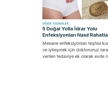
DIĞER TEDAVILER
5 Doğal Yolla İdrar Yolu
Enfeksiyonları Nasıl Rahatlat
Mesane enfeksiyonları teşhisi ko
ve iyileşmek için doktorunuz tar
verilen tedaviye ek olarak evde n
alabileceğinizi bilmek mi istiyors
Bu...