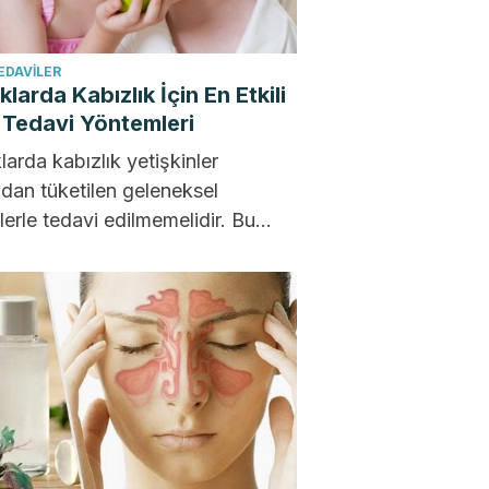
EDAVILER
larda Kabızlık İçin En Etkili
 Tedavi Yöntemleri
arda kabızlık yetişkinler
ndan tüketilen geleneksel
lerle tedavi edilmemelidir. Bu
rın, özellikle erken yaşta hatalı
ımlarının, bağırsak üzerinde bu
n...