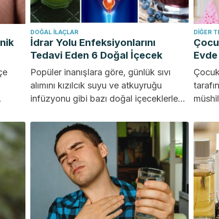
DOĞAL ILAÇLAR
DIĞER T
nik
İdrar Yolu Enfeksiyonlarını
Çocuk
Tedavi Eden 6 Doğal İçecek
Evde
çe
Popüler inanışlara göre, günlük sıvı
Çocukl
alımını kızılcık suyu ve atkuyruğu
tarafı
infüzyonu gibi bazı doğal içeceklerle
müshil
eniyle
desteklemek, idrara çıkmayı teşvik
ilaçla
etmeye...
kullan
, artan
organı