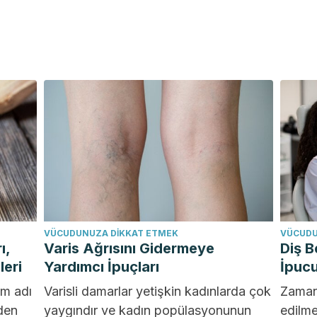
VÜCUDUNUZA DIKKAT ETMEK
VÜCUDU
ı,
Varis Ağrısını Gidermeye
Diş B
leri
Yardımcı İpuçları
İpuc
um adı
Varisli damarlar yetişkin kadınlarda çok
Zamanı
den
yaygındır ve kadın popülasyonunun
edilme