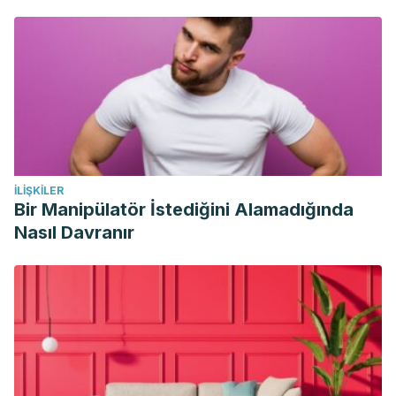
Acquired bilateral nevus of Ota-like macules mimicking
dark circles under the eyes.
J Cosmet Laser Ther
.
2010;12(3):143-144. doi:10.3109/14764172.2010.487912
Lee HY, Jin US, Minn KW, Park YO. Outcomes of surgical
management of xanthelasma palpebrarum.
Arch Plast Surg
.
2013;40(4):380-386. doi:10.5999/aps.2013.40.4.380
Biswas G, Barbhuiya JN, Biswas MC, Islam MN, Dutta S.
İLIŞKILER
Clinical pattern of ocular manifestations in vitiligo.
J Indian
Bir Manipülatör İstediğini Alamadığında
Med Assoc
. 2003;101(8):478-480.
Nasıl Davranır
Assouly P, Cavelier-Balloy B, Dupré T. Orange palpebral
spots.
Dermatology
. 2008;216(2):166-170.
doi:10.1159/000111516