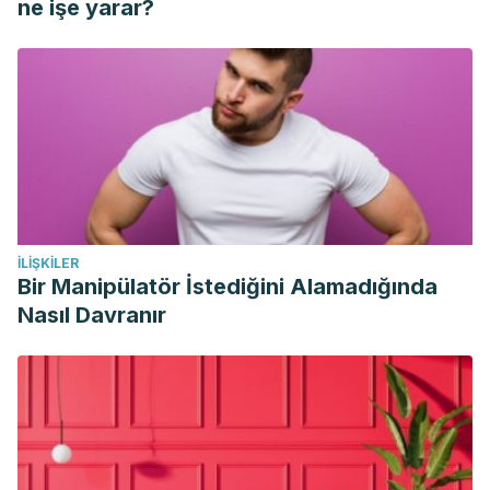
ne işe yarar?
Rowland, I. R. (2012). Chickpea (Cicer arietinum) and other
plant-derived protease inhibitor concentrates inhibit breast
and prostate cancer cell proliferation in vitro. Nutrition and
Cancer. https://doi.org/10.1080/01635581.2012.688914
Gupta, N., Bisen, P. S., & Bhagyawant, S. S. (2018).
Chickpea Lectin Inhibits Human Breast Cancer Cell
Proliferation and Induces Apoptosis Through Cell Cycle
Arrest. Protein & Peptide Letters.
İLIŞKILER
https://doi.org/10.2174/0929866525666180406142900
Bir Manipülatör İstediğini Alamadığında
Thomson, M., & Ali, M. (2003). Garlic [Allium sativum]: A
Nasıl Davranır
Review of its Potential Use as an Anti-Cancer Agent.
Current Cancer Drug Targets.
https://doi.org/10.1177/21.3.279