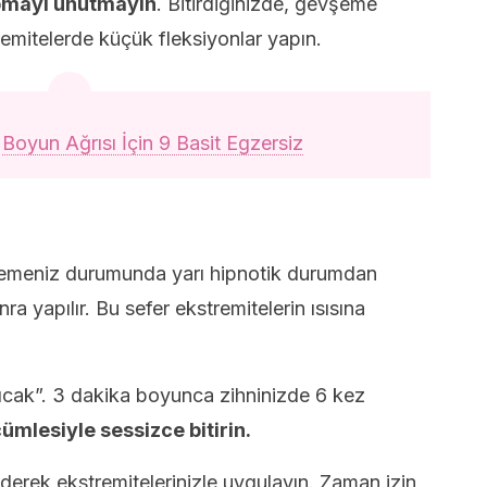
pmayı unutmayın
. Bitirdiğinizde, gevşeme
mitelerde küçük fleksiyonlar yapın.
:
Boyun Ağrısı İçin 9 Basit Egzersiz
temeniz durumunda yarı hipnotik durumdan
 yapılır. Bu sefer ekstremitelerin ısısına
ıcak”. 3 dakika boyunca zihninizde 6 kez
ümlesiyle sessizce bitirin.
ederek ekstremitelerinizle uygulayın. Zaman izin