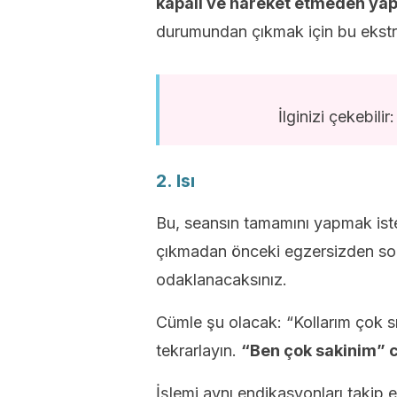
kapalı ve hareket etmeden ya
durumundan çıkmak için bu ekstre
İlginizi çekebilir
2. Isı
Bu, seansın tamamını yapmak is
çıkmadan önceki egzersizden sonra
odaklanacaksınız.
Cümle şu olacak: “Kollarım çok s
tekrarlayın.
“Ben çok sakinim” c
İşlemi aynı endikasyonları takip 