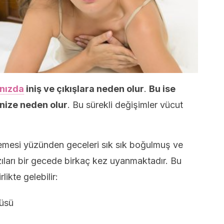
nızda
iniş ve çıkışlara neden olur
.
Bu ise
ize neden olur
. Bu sürekli değişimler vücut
emesi yüzünden geceleri sık sık boğulmuş ve
zıları bir gecede birkaç kez uyanmaktadır. Bu
likte gelebilir:
üsü