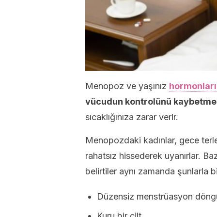
Menopoz ve yaşınız
hormonları
vücudun kontrolünü kaybetmen
sıcaklığınıza zarar verir.
Menopozdaki kadınlar, gece terl
rahatsız hissederek uyanırlar. Ba
belirtiler aynı zamanda şunlarla bir
Düzensiz menstrüasyon döng
Kuru bir cilt