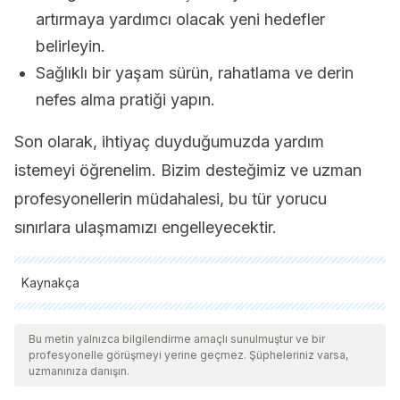
artırmaya yardımcı olacak yeni hedefler
belirleyin.
Sağlıklı bir yaşam sürün, rahatlama ve derin
nefes alma pratiği yapın.
Son olarak, ihtiyaç duyduğumuzda yardım
istemeyi öğrenelim. Bizim desteğimiz ve uzman
profesyonellerin müdahalesi, bu tür yorucu
sınırlara ulaşmamızı engelleyecektir.
Kaynakça
Tüm alıntı yapılan kaynaklar, kalitelerini, güvenilirliklerini,
güncelliklerini ve geçerliliklerini sağlamak için ekibimiz
Bu metin yalnızca bilgilendirme amaçlı sunulmuştur ve bir
profesyonelle görüşmeyi yerine geçmez. Şüpheleriniz varsa,
tarafından derinlemesine incelendi. Bu makalenin bibliyografisi
uzmanınıza danışın.
güvenilir ve akademik veya bilimsel doğruluğa sahip olarak