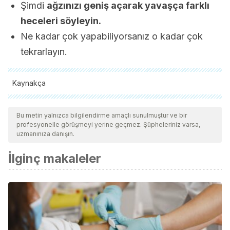
Şimdi
ağzınızı geniş açarak yavaşça farklı
heceleri söyleyin.
Ne kadar çok yapabiliyorsanız o kadar çok
tekrarlayın.
Kaynakça
Tüm alıntı yapılan kaynaklar, kalitelerini, güvenilirliklerini,
güncelliklerini ve geçerliliklerini sağlamak için ekibimiz
Bu metin yalnızca bilgilendirme amaçlı sunulmuştur ve bir
profesyonelle görüşmeyi yerine geçmez. Şüpheleriniz varsa,
tarafından derinlemesine incelendi. Bu makalenin bibliyografisi
uzmanınıza danışın.
güvenilir ve akademik veya bilimsel doğruluğa sahip olarak
İlginç makaleler
kabul edildi.
Horacio Pérez Henao (2011). Plástica extrema: auge de la
cultura de la cirugía estética
(Colombia). http://www.scielo.org.co/pdf/angr/v9n18/v9n18a12
AJ. Calañas Continente; D. Bellido (2006). Bases científicas
de una alimentación saludable (España).