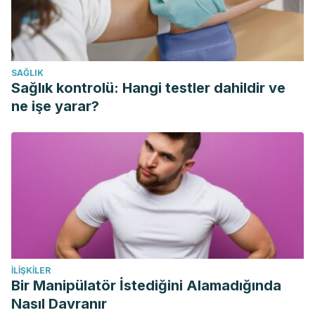
https://www.usfx.bo/nueva/vicerrectorado/citas/SALUD_10/Me
SAĞLIK
Sağlık kontrolü: Hangi testler dahildir ve
ne işe yarar?
İLIŞKILER
Bir Manipülatör İstediğini Alamadığında
Nasıl Davranır