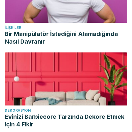
Alexander Project 1998- 2010: susceptibility of pathogens
isolated from communityacquired respiratory tract infection
to commonly used antimicrobial
İLIŞKILER
agents. J Antimicrob Chemother. 2013; 52: 229-46.
Bir Manipülatör İstediğini Alamadığında
Nasıl Davranır
DEKORASYON
Evinizi Barbiecore Tarzında Dekore Etmek
için 4 Fikir