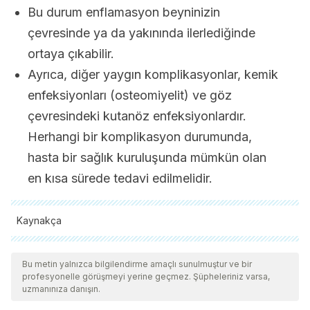
Bu durum enflamasyon beyninizin
çevresinde ya da yakınında ilerlediğinde
ortaya çıkabilir.
Ayrıca, diğer yaygın komplikasyonlar, kemik
enfeksiyonları (osteomiyelit) ve göz
çevresindeki kutanöz enfeksiyonlardır.
Herhangi bir komplikasyon durumunda,
hasta bir sağlık kuruluşunda mümkün olan
en kısa sürede tedavi edilmelidir.
Kaynakça
Tüm alıntı yapılan kaynaklar, kalitelerini, güvenilirliklerini,
güncelliklerini ve geçerliliklerini sağlamak için ekibimiz
Bu metin yalnızca bilgilendirme amaçlı sunulmuştur ve bir
profesyonelle görüşmeyi yerine geçmez. Şüpheleriniz varsa,
tarafından derinlemesine incelendi. Bu makalenin bibliyografisi
uzmanınıza danışın.
güvenilir ve akademik veya bilimsel doğruluğa sahip olarak