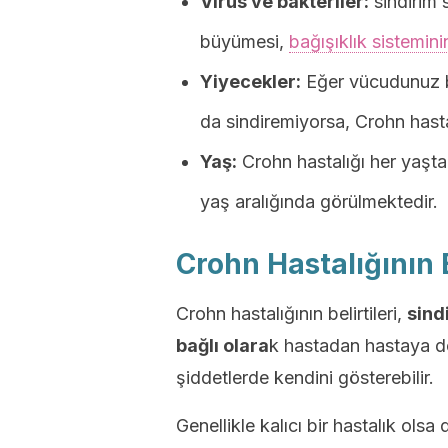
Virüs ve bakteriler:
sindirim s
büyümesi,
bağışıklık sistemini
Yiyecekler:
Eğer vücudunuz ba
da sindiremiyorsa, Crohn hasta
Yaş:
Crohn hastalığı her yaşta
yaş aralığında görülmektedir.
Crohn Hastalığının B
Crohn hastalığının belirtileri,
sind
bağlı olara
k hastadan hastaya de
şiddetlerde kendini gösterebilir.
Genellikle kalıcı bir hastalık olsa