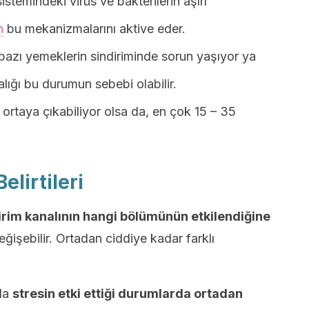
istemindeki virüs ve bakterilerin aşırı
n
bu mekanizmalarını aktive eder.
zı yemeklerin sindiriminde sorun yaşıyor ya
lığı bu durumun sebebi olabilir.
 ortaya çıkabiliyor olsa da, en çok 15 – 35
elirtileri
irim kanalının hangi bölümünün etkilendiğine
ğişebilir. Ortadan ciddiye kadar farklı
 da
stresin etki ettiği durumlarda ortadan