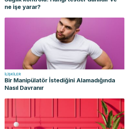
Philpott HL, Nandurkar S, Lubel J, Gibson PR. Drug-induced
ne işe yarar?
gastrointestinal disorders.
Frontline Gastroenterol
.
2014;5(1):49–57. doi:10.1136/flgastro-2013-100316
İLIŞKILER
Bir Manipülatör İstediğini Alamadığında
Nasıl Davranır