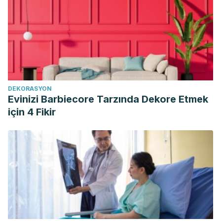
Brian Johnston. 2018. Beneficios del ejercicio. Manual
Merck. https://www.merckmanuals.com/es-
us/hogar/fundamentos/ejercicio-y-forma-
f%C3%ADsica/beneficios-del-ejercicio
Ejercicio aeróbico o anaeróbico, ¿cuál es el mejor para tu
salud? Fundación del Corazón.
DEKORASYON
https://fundaciondelcorazon.com/corazon-facil/blog-
Evinizi Barbiecore Tarzında Dekore Etmek
impulso-vital/2654-ejercicio-aerobico-o-anaerobico-icual-
için 4 Fikir
mejor-para-tu-salud.html
William J. Kraemer y Barry A. Spiering. Crecimiento
muscular. https://www.esi.academy/wp-
content/uploads/Crecimiento-muscular.pdf