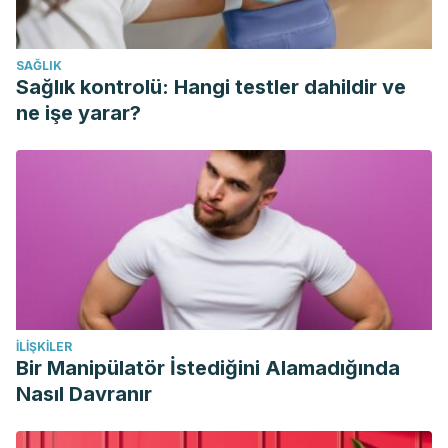
resistance training as a treatment therapy in
obesity. Journal of obesity, 2011, 482564.
SAĞLIK
https://doi.org/10.1155/2011/482564
Sağlık kontrolü: Hangi testler dahildir ve
Schoenfeld, Brad J The Mechanisms of Muscle
ne işe yarar?
Hypertrophy and Their Application to Resistance Training,
Journal of Strength and Conditioning Research: October
2010 – Volume 24 – Issue 10 – p 2857-2872. doi:
10.1519/JSC.0b013e3181e840f3
Adrian Thorogood, Salvatore Mottillo, Avi Shimony, Kristian
B. Filion, Lawrence Joseph, Jacques Genest, Louise Pilote,
Paul Poirier, Ernesto L. Schiffrin, Mark J. Eisenberg. 2011.
Isolated Aerobic Exercise and Weight Loss: A Systematic
İLIŞKILER
Review and Meta-Analysis of Randomized Controlled
Bir Manipülatör İstediğini Alamadığında
Trials. The American Journal of Medicine.
Nasıl Davranır
https://doi.org/10.1016/j.amjmed.2011.02.037.
(http://www.sciencedirect.com/science/article/pii/S0002934