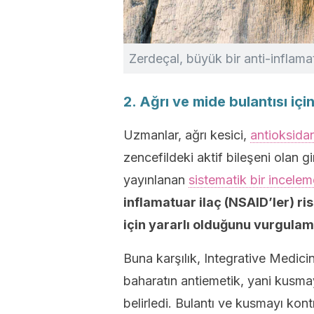
Zerdeçal, büyük bir anti-inflama
2. Ağrı ve mide bulantısı için
Uzmanlar, ağrı kesici,
antioksida
zencefildeki aktif bileşeni olan g
yayınlanan
sistematik bir incelem
inflamatuar ilaç (NSAID’ler) ri
için yararlı olduğunu vurgulam
Buna karşılık, Integrative Medici
baharatın antiemetik, yani kusmayı
belirledi. Bulantı ve kusmayı kon