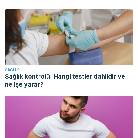
Purnamawati, S., Indrastuti, N., Danarti, R., & Saefudin, T.
(2017). The Role of Moisturizers in Addressing Various
Kinds of Dermatitis: A Review. Clinical medicine & research,
15(3-4), 75–87. https://doi.org/10.3121/cmr.2017.1363
Santos, P. S., Tinôco-Araújo, J. E., Souza, L. M., Ferreira, R.,
Ikoma, M. R., Razera, A. P., & Santos, M. M. (2013). Efficacy
of HPA Lanolin® in treatment of lip alterations related to
chemotherapy. Journal of applied oral science : revista
SAĞLIK
FOB, 21(2), 163–166. https://doi.org/10.1590/1678-
Sağlık kontrolü: Hangi testler dahildir ve
7757201302308
ne işe yarar?
Wakelin, S. H., Smith, H., White, I. R., Rycroft, R. J., &
McFadden, J. P. (2001). A retrospective analysis of contact
allergy to lanolin. The British journal of dermatology, 145(1),
28–31. https://doi.org/10.1046/j.1365-2133.2001.04277.x
Drugs and Lactation Database (LactMed) [Internet]. Lanolin.
https://www.ncbi.nlm.nih.gov/books/NBK501842/