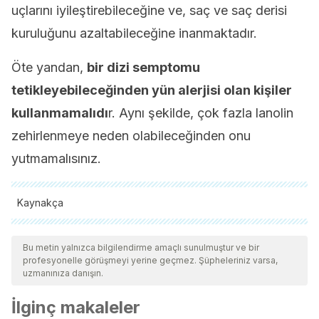
uçlarını iyileştirebileceğine ve, saç ve saç derisi
kuruluğunu azaltabileceğine inanmaktadır.
Öte yandan,
bir dizi semptomu
tetikleyebileceğinden yün alerjisi olan kişiler
kullanmamalıdı
r. Aynı şekilde, çok fazla lanolin
zehirlenmeye neden olabileceğinden onu
yutmamalısınız.
Kaynakça
Tüm alıntı yapılan kaynaklar, kalitelerini, güvenilirliklerini,
güncelliklerini ve geçerliliklerini sağlamak için ekibimiz
Bu metin yalnızca bilgilendirme amaçlı sunulmuştur ve bir
profesyonelle görüşmeyi yerine geçmez. Şüpheleriniz varsa,
tarafından derinlemesine incelendi. Bu makalenin bibliyografisi
uzmanınıza danışın.
güvenilir ve akademik veya bilimsel doğruluğa sahip olarak
İlginç makaleler
kabul edildi.