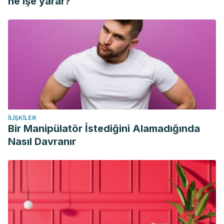
ne işe yarar?
Cucba/article/view/68/72
López Sáez, J. A., & Alba Sánchez, F. (2009). Ecología,
etnobotánica y etnofarmacología del argán (Argania
spinosa).
https://digital.csic.es/bitstream/10261/85522/1/2009-1-
Lopez%20Saez%20Argania%20BLACPMA.pdf
İLIŞKILER
Bir Manipülatör İstediğini Alamadığında
Nasıl Davranır