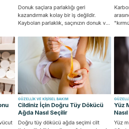
Donuk saçlara parlaklığı geri
Karbo
kazandırmak kolay bir iş değildir.
arasın
Kaybolan parlaklık, saçınızın donuk ve
"kırmız
onlara
cansız görünmesine neden olabilir. Bu
Bu pee
tip...
GÜZELLIK VE KIŞISEL BAKIM
GÜZELLI
onu
Cildiniz İçin Doğru Tüy Dökücü
Yüz M
Ağda Nasıl Seçilir
Nasıl 
 vücut
Doğru tüy dökücü ağda seçimi cilt
Yüz ma