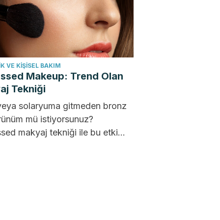
K VE KIŞISEL BAKIM
issed Makeup: Trend Olan
j Tekniği
 veya solaryuma gitmeden bronz
rünüm mü istiyorsunuz?
sed makyaj tekniği ile bu etki
ndür. Türkçe'ye "güneşin
" olarak...