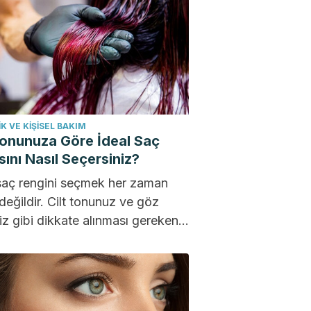
K VE KIŞISEL BAKIM
Tonunuza Göre İdeal Saç
ını Nasıl Seçersiniz?
saç rengini seçmek her zaman
değildir. Cilt tonunuz ve göz
iz gibi dikkate alınması gereken
faktör vardır....