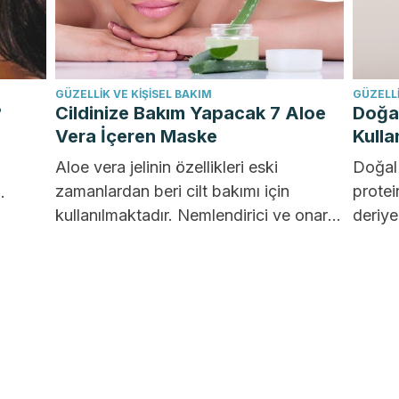
GÜZELLIK VE KIŞISEL BAKIM
GÜZELLI
?
Cildinize Bakım Yapacak 7 Aloe
Doğal
Vera İçeren Maske
Kulla
.
Aloe vera jelinin özellikleri eski
Doğal 
zamanlardan beri cilt bakımı için
protei
kullanılmaktadır. Nemlendirici ve onarıcı
deriye
tmeye
maddeleri, cilt bozuklukları ve güzelliği
Gençl
etkileyen...
hacim,