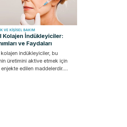
K VE KIŞISEL BAKIM
 Kolajen İndükleyiciler:
nımları ve Faydaları
kolajen indükleyiciler, bu
nin üretimini aktive etmek için
 enjekte edilen maddelerdir.
iğin pürüzsüz görünümünde
 esneklik ve sıkılık...