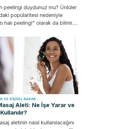
n peelingi duydunuz mu? Ünlüler
daki popülaritesi nedeniyle
ı halı peelingi" olarak da bilinir.
ling, size daha parlak ve...
K VE KIŞISEL BAKIM
asaj Aleti: Ne İşe Yarar ve
Kullanılır?
saj aletinin nasıl kullanılacağını