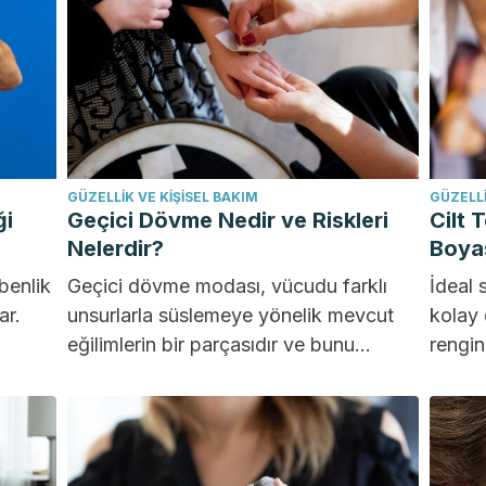
GÜZELLIK VE KIŞISEL BAKIM
GÜZELLI
ği
Geçici Dövme Nedir ve Riskleri
Cilt 
Nelerdir?
Boyas
benlik
Geçici dövme modası, vücudu farklı
İdeal 
ar.
unsurlarla süslemeye yönelik mevcut
kolay 
eğilimlerin bir parçasıdır ve bunu
rengin
...
yapmanın birkaç yolu vardır. Kalıcı
birçok 
dövmelerin...