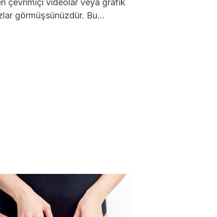
n çevrimiçi videolar veya grafik
uzlar görmüşsünüzdür. Bu
ik aletler, yüze getirdikleri
ar nedeniyle çok...