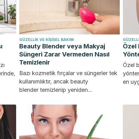
GÜZELLIK VE KIŞISEL BAKIM
GÜZELLI
ı
Beauty Blender veya Makyaj
Özel 
Süngeri Zarar Vermeden Nasıl
Yönt
Temizlenir
zı
Özel b
Bazı kozmetik fırçalar ve süngerler tek
erinde,
yöntem
kullanımlıktır, ancak beauty
en uyg
blender temizlenip yeniden
Genel 
kullanılabilen bir araçtır. Modern
tasarımı, yüzeyinde yerleşmiş
olabilecek leke...