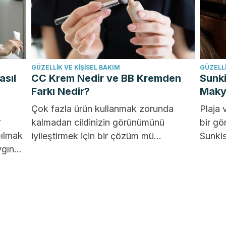
GÜZELLIK VE KIŞISEL BAKIM
GÜZELLI
asıl
CC Krem Nedir ve BB Kremden
Sunk
Farkı Nedir?
Makya
Çok fazla ürün kullanmak zorunda
Plaja
r
kalmadan cildinizin görünümünü
bir gö
ılmak
iyileştirmek için bir çözüm mü
Sunkis
ygın
arıyorsunuz? Eğer öyleyse, aradığınız
mümkü
cevap bir CC...
öptüğü