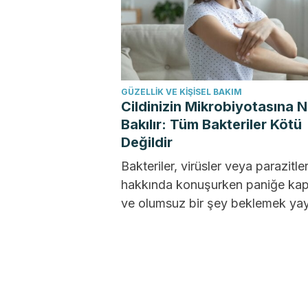
GÜZELLIK VE KIŞISEL BAKIM
Cildinizin Mikrobiyotasına N
Bakılır: Tüm Bakteriler Kötü
Değildir
Bakteriler, virüsler veya parazitle
hakkında konuşurken paniğe kap
ve olumsuz bir şey beklemek ya
bir durumdur. Ancak bu
mikroorganizmaların bir...