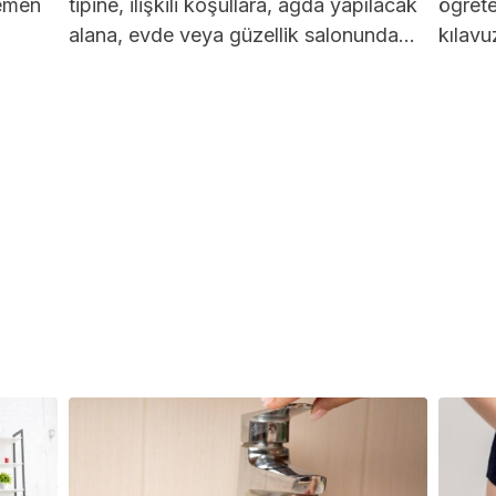
hemen
tipine, ilişkili koşullara, ağda yapılacak
öğrete
alana, evde veya güzellik salonunda
kılav
yapılıp yapılmadığına ve istenen...
kozmet
faydal