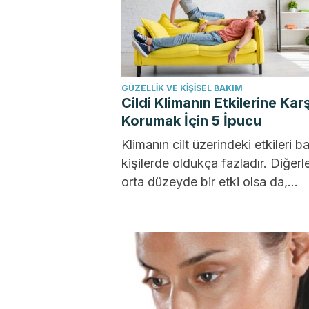
GÜZELLIK VE KIŞISEL BAKIM
Cildi Klimanın Etkilerine Karş
Korumak İçin 5 İpucu
Klimanın cilt üzerindeki etkileri ba
kişilerde oldukça fazladır. Diğerl
orta düzeyde bir etki olsa da,
değişiklikler fark ediliyor. Genel
olarak...