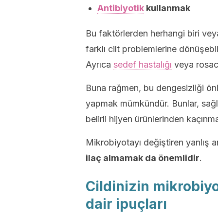
Antibiyotik
kullanmak
Bu faktörlerden herhangi biri vey
farklı cilt problemlerine dönüşebi
Ayrıca
sedef hastalığı
veya rosace
Buna rağmen, bu dengesizliği önl
yapmak mümkündür. Bunlar, sağlı
belirli hijyen ürünlerinden kaçınm
Mikrobiyotayı değiştiren yanlış a
ilaç almamak da önemlidir
.
Cildinizin mikrobiy
dair ipuçları