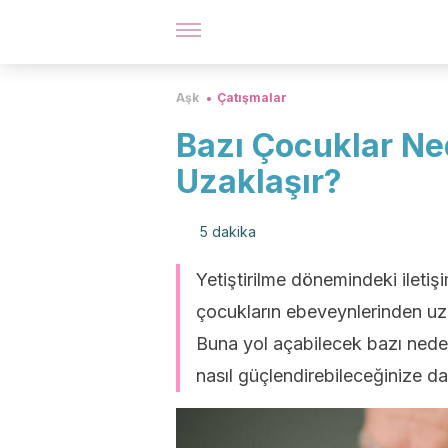
Aşk
Çatışmalar
Bazı Çocuklar N
Uzaklaşır?
5 dakika
Yetiştirilme dönemindeki iletiş
çocukların ebeveynlerinden uza
Buna yol açabilecek bazı nedenl
nasıl güçlendirebileceğinize d