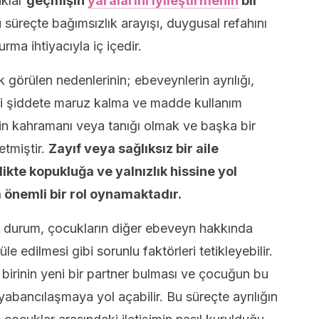
uklar
geçmişin
yaralarını iyileştirmenin
bir
 süreçte bağımsızlık arayışı, duygusal refahını
urma ihtiyacıyla iç içedir.
 görülen nedenlerinin; ebeveynlerin ayrılığı,
 içi şiddete maruz kalma ve madde kullanım
tin kahramanı veya tanığı olmak ve başka bir
etmiştir.
Zayıf veya sağlıksız bir aile
ikte kopukluğa ve yalnızlık hissine yol
 önemli bir rol oynamaktadır.
 bu durum, çocukların diğer ebeveyn hakkında
 edilmesi gibi sorunlu faktörleri tetikleyebilir.
n birinin yeni bir partner bulması ve çocuğun bu
bancılaşmaya yol açabilir. Bu süreçte ayrılığın