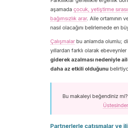
Farklılıklar genellikle ergenlik d
aşamada
çocuk, yetiştirme sıra
bağımsızlık arar
. Aile ortamının v
nasıl olacağını belirlemede en bü
Çalışmalar
bu anlamda olumlu; din,
yıllardan farklı olarak ebeveynler
giderek azalması nedeniyle ai
daha az etkili olduğunu
belirtiy
Bu makaleyi beğendiniz mi? 
Üstesinden
Partnerlerle çatışmalar ve ili