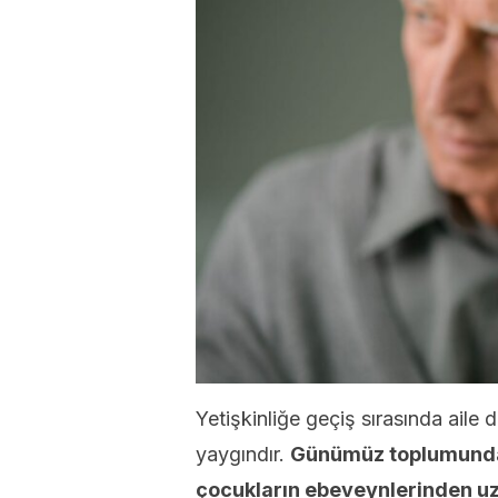
Yetişkinliğe geçiş sırasında aile 
yaygındır.
Günümüz toplumunda 
çocukların ebeveynlerinden u