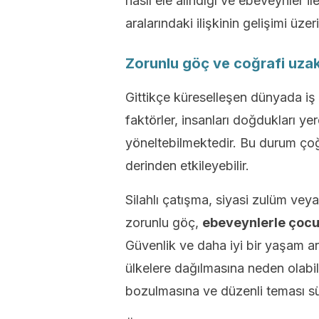
nasıl ele alındığı ve ebeveynler il
aralarındaki ilişkinin gelişimi üzer
Zorunlu göç ve coğrafi uzak
Gittikçe küreselleşen dünyada iş f
faktörler, insanları doğdukları 
yöneltebilmektedir. Bu durum çoğu
derinden etkileyebilir.
Silahlı çatışma, siyasi zulüm vey
zorunlu göç,
ebeveynlerle çocuk
Güvenlik ve daha iyi bir yaşam aray
ülkelere dağılmasına neden olabil
bozulmasına ve düzenli teması sü