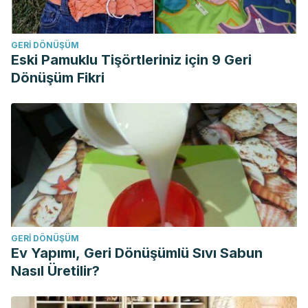
GERI DÖNÜŞÜM
Eski Pamuklu Tişörtleriniz için 9 Geri
Dönüşüm Fikri
GERI DÖNÜŞÜM
Ev Yapımı, Geri Dönüşümlü Sıvı Sabun
Nasıl Üretilir?