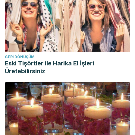
GERI DÖNÜŞÜM
Eski Tişörtler ile Harika El İşleri
Üretebilirsiniz