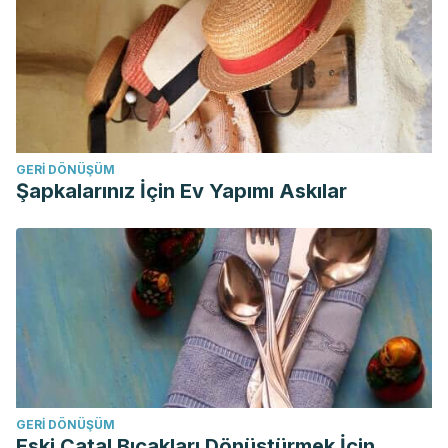
GERI DÖNÜŞÜM
Şapkalarınız İçin Ev Yapımı Askılar
GERI DÖNÜŞÜM
Eski Çatal Bıçakları Dönüştürmek İçin