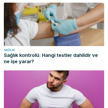
concepto inspirador. Revista de La Asociación Española de
Neuropsiquiatría. https://doi.org/10.4321/s0211-
57352010000400003
Moneta C., M. E. (2014). Apego y pérdida: Redescubriendo
a John Bowlby. Revista Chilena de Pediatria.
https://doi.org/10.4067/S0370-41062014000300001
Oliva, A. (2004). Estado actual de la teoría del apego.
SAĞLIK
Rozenel-Domenella, V. J., & Fernández-Cárdenas, J. M.
Sağlık kontrolü: Hangi testler dahildir ve
(2011). Apego. In Cultura de la Legalidad en Mi Escuela:
ne işe yarar?
Guía de Padres de Familia.
Los estilos afectivos en la población española: un
cuestionario de evaluación del apego adulto. (2008).
Clínica y Salud.
Oates, J. (2007). Relaciones de apego. In 158.109.131.198.