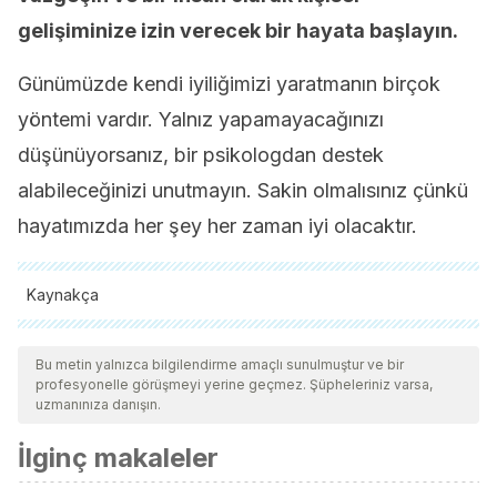
gelişiminize izin verecek bir hayata başlayın.
Günümüzde kendi iyiliğimizi yaratmanın birçok
yöntemi vardır. Yalnız yapamayacağınızı
düşünüyorsanız, bir psikologdan destek
alabileceğinizi unutmayın. Sakin olmalısınız çünkü
hayatımızda her şey her zaman iyi olacaktır.
Kaynakça
Tüm alıntı yapılan kaynaklar, kalitelerini, güvenilirliklerini,
güncelliklerini ve geçerliliklerini sağlamak için ekibimiz
Bu metin yalnızca bilgilendirme amaçlı sunulmuştur ve bir
profesyonelle görüşmeyi yerine geçmez. Şüpheleriniz varsa,
tarafından derinlemesine incelendi. Bu makalenin bibliyografisi
uzmanınıza danışın.
güvenilir ve akademik veya bilimsel doğruluğa sahip olarak
İlginç makaleler
kabul edildi.
Galán Rodríguez, A. (2010). El apego: Más allá de un