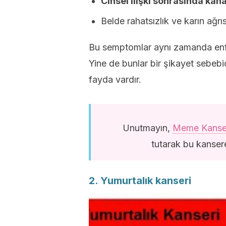
Cinsel ilişki sonrasında ka
Belde rahatsızlık ve karın ağrıs
Bu semptomlar aynı zamanda enfeksiy
Yine de bunlar bir şikayet sebe
fayda vardır.
Unutmayın,
Meme Kanser
tutarak bu kansere
2. Yumurtalık kanseri