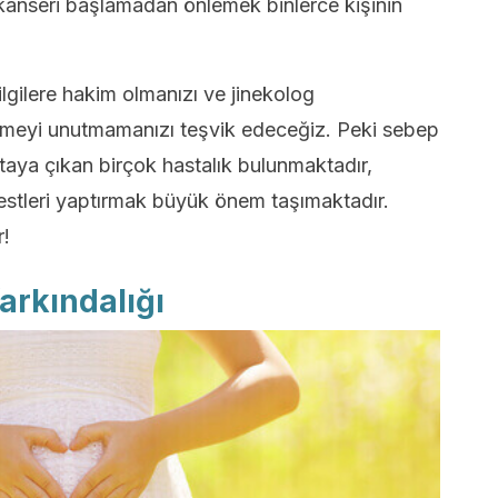
e, kanseri başlamadan önlemek binlerce kişinin
lgilere hakim olmanızı ve jinekolog
itmeyi unutmamanızı teşvik edeceğiz. Peki sebep
aya çıkan birçok hastalık bulunmaktadır,
testleri yaptırmak büyük önem taşımaktadır.
r!
arkındalığı