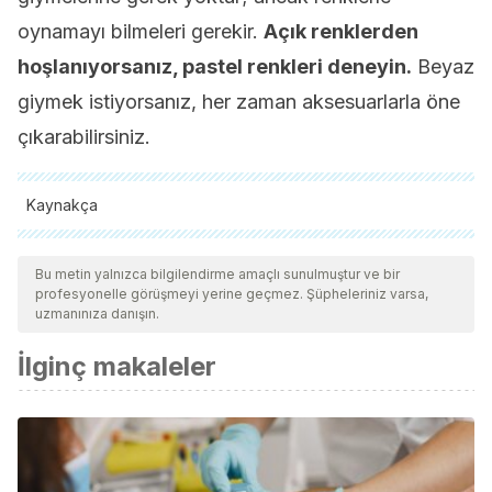
oynamayı bilmeleri gerekir.
Açık renklerden
hoşlanıyorsanız, pastel renkleri deneyin.
Beyaz
giymek istiyorsanız, her zaman aksesuarlarla öne
çıkarabilirsiniz.
Kaynakça
Tüm alıntı yapılan kaynaklar, kalitelerini, güvenilirliklerini,
güncelliklerini ve geçerliliklerini sağlamak için ekibimiz
Bu metin yalnızca bilgilendirme amaçlı sunulmuştur ve bir
profesyonelle görüşmeyi yerine geçmez. Şüpheleriniz varsa,
tarafından derinlemesine incelendi. Bu makalenin bibliyografisi
uzmanınıza danışın.
güvenilir ve akademik veya bilimsel doğruluğa sahip olarak
İlginç makaleler
kabul edildi.
Cosmopolitan. [Internet].
‘Make up Tricks’ para pieles
pálidas.
2018. Disponible
en:
https://www.cosmopolitan.com.mx/belleza/que-trucos-
puedo-hacer-para-verme-menos-palida/