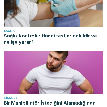
Maybelline. [Internet].
Errores de maquillaje en pieles muy
blancas.
Disponible en:
https://www.maybelline.es/trucos-
tutoriales/hot-news-belleza/errores-de-maquillaje-en-
pieles-muy-blancas
SAĞLIK
TuMakeUp. [Internet].
5 secretos de maquillaje profesional
Sağlık kontrolü: Hangi testler dahildir ve
para una piel pálida.
Disponible en:
https://tumakeup.tv/5-
ne işe yarar?
secretos-de-maquillaje-profesional-para-una-piel-palida/
Vogue. [Internet].
Escoger el tono de labial según tu color
de piel.
2017. Disponible
en:
https://www.vogue.es/belleza/maquillaje/articulos/color-
labios-barra-segun-tono-piel/31312
İLIŞKILER
Bir Manipülatör İstediğini Alamadığında