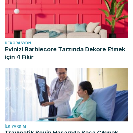
DEKORASYON
Evinizi Barbiecore Tarzında Dekore Etmek
için 4 Fikir
İLK YARDIM
Travmatik Beyin Hasarıyla Başa Çıkmak