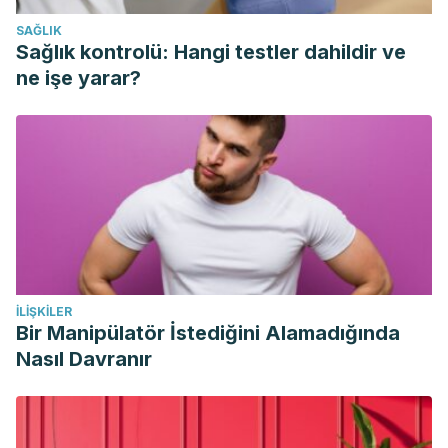
López-Torres Hidalgo, J. (2010). Adherencia a las
SAĞLIK
recomendaciones para evitar caídas en personas mayores
Sağlık kontrolü: Hangi testler dahildir ve
de 64 años Albacete, 2009. Revista Española de Salud
ne işe yarar?
Pública, 84(4), 433–441.
İLIŞKILER
Bir Manipülatör İstediğini Alamadığında
Nasıl Davranır