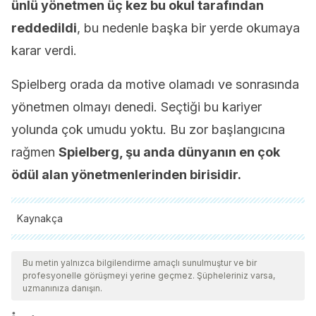
ünlü yönetmen üç kez bu okul tarafından
reddedildi
, bu nedenle başka bir yerde okumaya
karar verdi.
Spielberg orada da motive olamadı ve sonrasında
yönetmen olmayı denedi. Seçtiği bu kariyer
yolunda çok umudu yoktu. Bu zor başlangıcına
rağmen
Spielberg, şu anda dünyanın en çok
ödül alan yönetmenlerinden birisidir.
Kaynakça
Tüm alıntı yapılan kaynaklar, kalitelerini, güvenilirliklerini,
güncelliklerini ve geçerliliklerini sağlamak için ekibimiz
Bu metin yalnızca bilgilendirme amaçlı sunulmuştur ve bir
profesyonelle görüşmeyi yerine geçmez. Şüpheleriniz varsa,
tarafından derinlemesine incelendi. Bu makalenin bibliyografisi
uzmanınıza danışın.
güvenilir ve akademik veya bilimsel doğruluğa sahip olarak