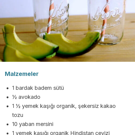
Malzemeler
1 bardak badem sütü
½ avokado
1 ½ yemek kaşığı organik, şekersiz kakao
tozu
10 yaban mersini
1 yemek kaşığı organik Hindistan cevizi