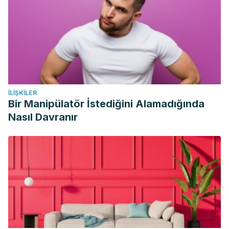
10.1017/jns.2016.41. PMID: 28620474; PMCID: PMC5465813.
İLIŞKILER
Bir Manipülatör İstediğini Alamadığında
Nasıl Davranır