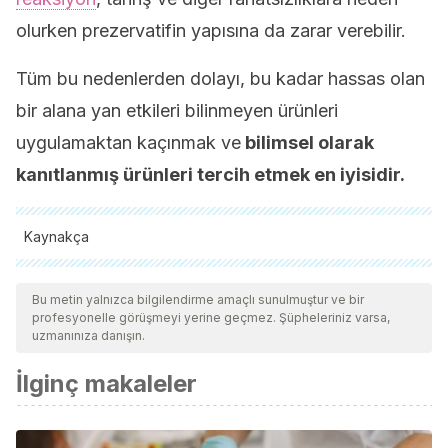
olurken prezervatifin yapısına da zarar verebilir.
Tüm bu nedenlerden dolayı, bu kadar hassas olan
bir alana yan etkileri bilinmeyen ürünleri
uygulamaktan kaçınmak ve
bilimsel olarak
kanıtlanmış ürünleri tercih etmek en iyisidir.
Kaynakça
Tüm alıntı yapılan kaynaklar, kalitelerini, güvenilirliklerini,
güncelliklerini ve geçerliliklerini sağlamak için ekibimiz
Bu metin yalnızca bilgilendirme amaçlı sunulmuştur ve bir
profesyonelle görüşmeyi yerine geçmez. Şüpheleriniz varsa,
tarafından derinlemesine incelendi. Bu makalenin bibliyografisi
uzmanınıza danışın.
güvenilir ve akademik veya bilimsel doğruluğa sahip olarak
İlginç makaleler
kabul edildi.
Adcox, M. (20 de junio de 2023).
Is coconut oil a safe lube
for sex?
Healthline. Consultado el 11 de febrero de 2025.