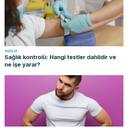
https://www.healthline.com/health/coconut-oil-sex
Butler, L. M., Osmond, D. H., Jones, A. G., & Martin, J. N.
(2009). Use of saliva as a lubricant in anal sexual practices
among homosexual men.
Journal of Acquired Immune
Deficiency Syndromes
,
50
(2), 162-167.
https://pmc.ncbi.nlm.nih.gov/articles/PMC3975591/
SAĞLIK
Cleveland Clinic. (28 de marzo de 2023).
Lubricant
Sağlık kontrolü: Hangi testler dahildir ve
alternatives: What to use and what to avoid
.
ne işe yarar?
https://health.clevelandclinic.org/what-can-i-use-instead-
of-lube
Holland, K. (30 de octubre de 2023).
Can I use Vaseline as
lube?
Healthline.
https://www.healthline.com/health/vaseline-as-lube
Jongthamawat, S., Klomkaew, S., & Duangsawang, W.
(2014). Assessment of the effects of lubricants on
condoms.
Disease Control Journal
,
40
(4), 293-301.