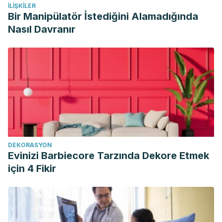
İLIŞKILER
https://he01.tci-
Bir Manipülatör İstediğini Alamadığında
thaijo.org/index.php/DCJ/article/view/154246
Nasıl Davranır
Kennedy, C. E., Yeh, P. T., Li, J., Gonsalves, L., &
Narasimhan, M. (2021). Lubricants for the promotion of
sexual health and well-being: a systematic review.
Sexual
and Reproductive Health Matters, 29
(3), 2044198.
https://pmc.ncbi.nlm.nih.gov/articles/PMC8942543/
DEKORASYON
Evinizi Barbiecore Tarzında Dekore Etmek
için 4 Fikir