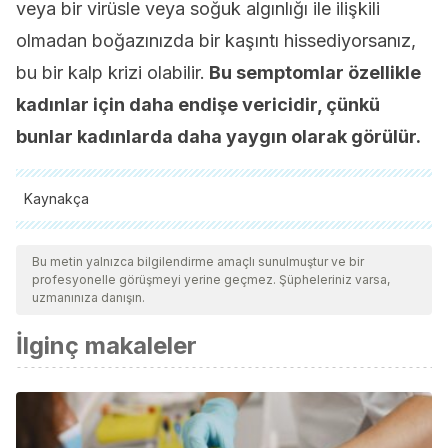
veya bir virüsle veya soğuk algınlığı ile ilişkili
olmadan boğazınızda bir kaşıntı hissediyorsanız,
bu bir kalp krizi olabilir.
Bu semptomlar özellikle
kadınlar için daha endişe vericidir, çünkü
bunlar kadınlarda daha yaygın olarak görülür.
Kaynakça
Tüm alıntı yapılan kaynaklar, kalitelerini, güvenilirliklerini,
güncelliklerini ve geçerliliklerini sağlamak için ekibimiz
Bu metin yalnızca bilgilendirme amaçlı sunulmuştur ve bir
profesyonelle görüşmeyi yerine geçmez. Şüpheleriniz varsa,
tarafından derinlemesine incelendi. Bu makalenin bibliyografisi
uzmanınıza danışın.
güvenilir ve akademik veya bilimsel doğruluğa sahip olarak
İlginç makaleler
kabul edildi.
Reed, G. W., Rossi, J. E., & Cannon, C. P. (2017). Acute
myocardial infarction. The Lancet.
https://doi.org/10.1016/S0140-6736
(16)30677-8