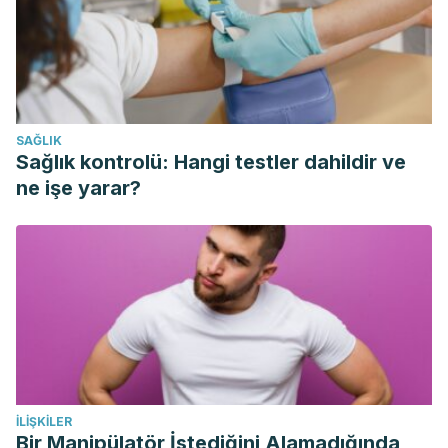
Dutta, P., Courties, G., Wei, Y., Leuschner, F., Gorbatov, R.,
Robbins, C. S., … Nahrendorf, M. (2012). Myocardial
infarction accelerates atherosclerosis. Nature.
https://doi.org/10.1038/nature11260
Low, L. S., & Kavinsky, C. J. (2015). Myocardial infarction. In
SAĞLIK
Common Surgical Diseases: An Algorithmic Approach to
Sağlık kontrolü: Hangi testler dahildir ve
Problem Solving, Third Edition.
https://doi.org/10.1007/978-
ne işe yarar?
1-4939-1565-1_19
Mehta, L. S., Beckie, T. M., DeVon, H. A., Grines, C. L.,
Krumholz, H. M., Johnson, M. N., … Wenger, N. K. (2016).
Acute Myocardial Infarction in Women : A Scientific
Statement from the American Heart Association. Circulation.
https://doi.org/10.1161/CIR.0000000000000351
İLIŞKILER
Bir Manipülatör İstediğini Alamadığında