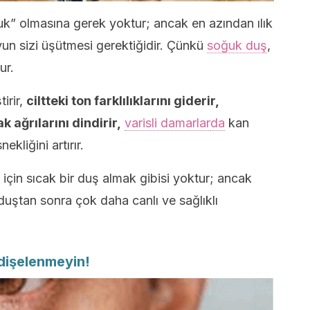
k” olmasına gerek yoktur; ancak en azından ılık
yun sizi üşütmesi gerektiğidir. Çünkü
soğuk duş
,
ur.
irir,
ciltteki ton farklılıklarını giderir,
k ağrılarını dindirir,
varisli damarlar
da
kan
ekliğini artırır.
in sıcak bir duş almak gibisi yoktur; ancak
duştan sonra çok daha canlı ve sağlıklı
ndişelenmeyin!