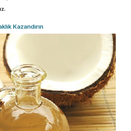
ız.
aklık Kazandırın