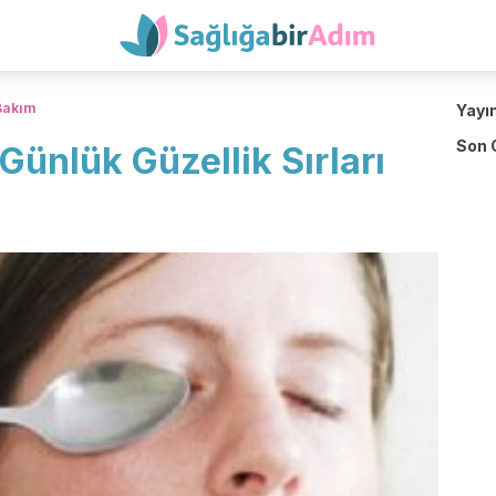
 Bakım
Yayı
Son 
ünlük Güzellik Sırları