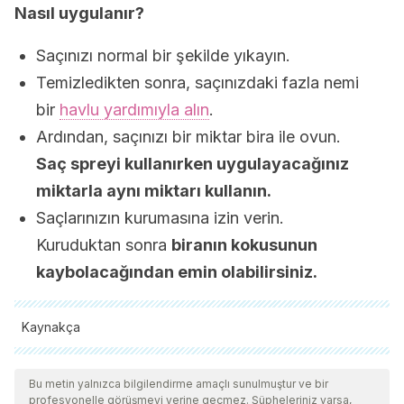
Nasıl uygulanır?
Saçınızı normal bir şekilde yıkayın.
Temizledikten sonra, saçınızdaki fazla nemi
bir
havlu yardımıyla alın
.
Ardından, saçınızı bir miktar bira ile ovun.
Saç spreyi kullanırken uygulayacağınız
miktarla aynı miktarı kullanın.
Saçlarınızın kurumasına izin verin.
Kuruduktan sonra
biranın kokusunun
kaybolacağından emin olabilirsiniz.
Kaynakça
Tüm alıntı yapılan kaynaklar, kalitelerini, güvenilirliklerini,
güncelliklerini ve geçerliliklerini sağlamak için ekibimiz
Bu metin yalnızca bilgilendirme amaçlı sunulmuştur ve bir
profesyonelle görüşmeyi yerine geçmez. Şüpheleriniz varsa,