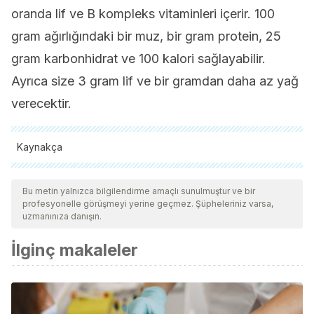
oranda lif ve B kompleks vitaminleri içerir. 100
gram ağırlığındaki bir muz, bir gram protein, 25
gram karbonhidrat ve 100 kalori sağlayabilir.
Ayrıca size 3 gram lif ve bir gramdan daha az yağ
verecektir.
Kaynakça
Tüm alıntı yapılan kaynaklar, kalitelerini, güvenilirliklerini,
güncelliklerini ve geçerliliklerini sağlamak için ekibimiz
Bu metin yalnızca bilgilendirme amaçlı sunulmuştur ve bir
profesyonelle görüşmeyi yerine geçmez. Şüpheleriniz varsa,
tarafından derinlemesine incelendi. Bu makalenin bibliyografisi
uzmanınıza danışın.
güvenilir ve akademik veya bilimsel doğruluğa sahip olarak
İlginç makaleler
kabul edildi.
Blasco López, G., & Gómez Montaño, F. J. (2014).
Propiedades funcionales del plátano (Musa sp). Revista
Médica de La Universidad Veracruzana.