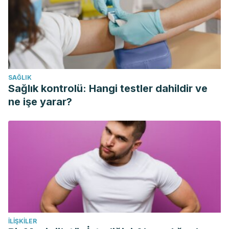
https://doi.org/10.1017/S0022215113001801
Septembre-Malaterre, A., Stanislas, G., Douraguia, E., &
Gonthier, M. P. (2016). Evaluation of nutritional and
antioxidant properties of the tropical fruits banana, litchi,
mango, papaya, passion fruit and pineapple cultivated in
SAĞLIK
Réunion French Island. Food Chemistry.
Sağlık kontrolü: Hangi testler dahildir ve
https://doi.org/10.1016/j.foodchem.2016.05.147
ne işe yarar?
Thanaraj, T., & Terry, L. A. (2011). Tropical fruit [banana,
pineapple, papaya and mango]. In Health Promoting
Properties of Fruits and Vegetables.
https://doi.org/10.1079/9781845935283.0352
İLIŞKILER