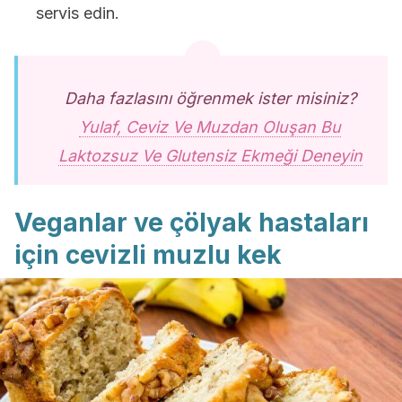
servis edin.
Daha fazlasını öğrenmek ister misiniz?
Yulaf, Ceviz Ve Muzdan Oluşan Bu
Laktozsuz Ve Glutensiz Ekmeği Deneyin
Veganlar ve çölyak hastaları
için cevizli muzlu kek