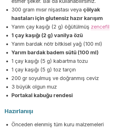
esmer şeker. Bal da kullanabilirsiniz.
300 gram mısır nişastası veya
çölyak
hastaları için glutensiz hazır karışım
Yarım çay kaşığı (2 g) öğütülmüş
zencefil
1 çay kaşığı (2 g) vanilya özü
Yarım bardak nötr bitkisel yağ (100 ml)
Yarım bardak badem sütü (100 ml)
1 çay kaşığı (5 g) kabartma tozu
1 çay kaşığı (5 g) toz tarçın
200 gr soyulmuş ve doğranmış ceviz
3 büyük olgun muz
Portakal kabuğu rendesi
Hazırlanışı
Önceden elenmiş tüm kuru malzemeleri