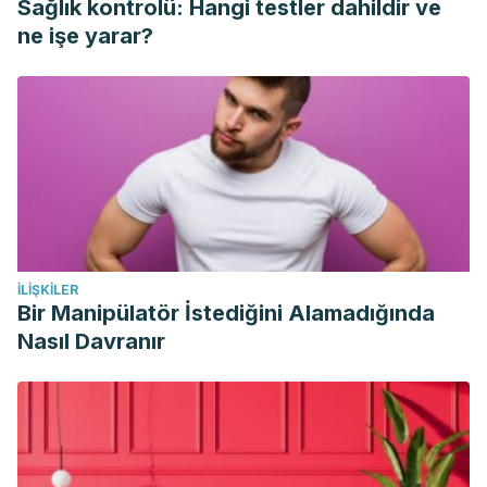
Sağlık kontrolü: Hangi testler dahildir ve
clasificacin-y-nomenclatura-las-alteraciones-menstruales/
ne işe yarar?
Natural Medicines. Journal of the Medical Library
Association : JMLA (2016). Yacobucci, K. L.
https://doi.org/10.3163/1536-5050.104.4.029
Thakre, S. B., Thakre, S. S., Reddy, M., Rathi, N., Pathak, K.,
& Ughade, S. (2011). Menstrual hygiene: Knowledge and
practice among adolescent school girls of Saoner, Nagpur
District. Journal of Clinical and Diagnostic Research.
https://doi.org/10.1080/07399332.2018.1444041
İLIŞKILER
Mansour, R. (2017). Menstruation. In Mastering Single Best
Bir Manipülatör İstediğini Alamadığında
Answer Questions for the Part 2 MRCOG Examination: An
Nasıl Davranır
Evidence-Based Approach.
https://doi.org/10.1017/9781316756447.019