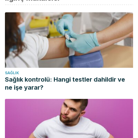
­Del Carmen López Zapata, Luz. “Composición química del
aceite esencial de canela (Cinnamomun zeylanicum y
Canelón).”
Química de Alimentos (QALI) ISSN 2448-914X
:
40.
Gómez Ugarte, Magaly, Shirley Reyes Rojas, and Laura
Paredes Choque. “La manzanilla y sus propiedades
medicinales.”
Revista de Investigación e información en
Salud
10 (2015): 54.
SAĞLIK
Pizarro, Fernando, et al. “Factores que modifican el estado
Sağlık kontrolü: Hangi testler dahildir ve
de nutrición de hierro: contenido de taninos de infusiones
ne işe yarar?
de hierbas.”
Arch. latinoam. nutr
44.4 (1994): 277-80.