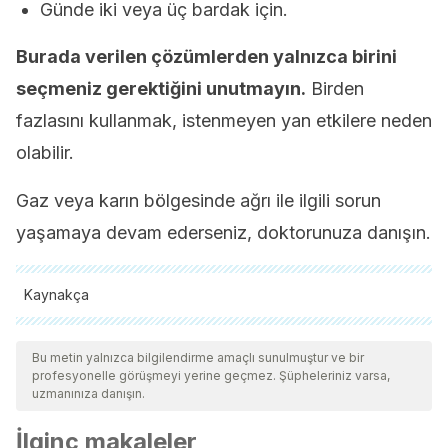
Günde iki veya üç bardak için.
Burada verilen çözümlerden yalnızca birini
seçmeniz gerektiğini unutmayın.
Birden
fazlasını kullanmak, istenmeyen yan etkilere neden
olabilir.
Gaz veya karın bölgesinde ağrı ile ilgili sorun
yaşamaya devam ederseniz, doktorunuza danışın.
Kaynakça
Tüm alıntı yapılan kaynaklar, kalitelerini, güvenilirliklerini,
güncelliklerini ve geçerliliklerini sağlamak için ekibimiz
Bu metin yalnızca bilgilendirme amaçlı sunulmuştur ve bir
profesyonelle görüşmeyi yerine geçmez. Şüpheleriniz varsa,
tarafından derinlemesine incelendi. Bu makalenin bibliyografisi
uzmanınıza danışın.
güvenilir ve akademik veya bilimsel doğruluğa sahip olarak
İlginç makaleler
kabul edildi.