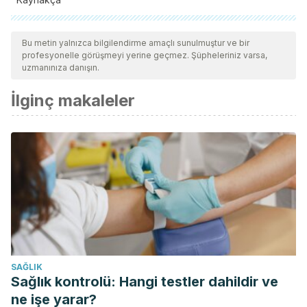
Tüm alıntı yapılan kaynaklar, kalitelerini, güvenilirliklerini,
güncelliklerini ve geçerliliklerini sağlamak için ekibimiz
Bu metin yalnızca bilgilendirme amaçlı sunulmuştur ve bir
profesyonelle görüşmeyi yerine geçmez. Şüpheleriniz varsa,
tarafından derinlemesine incelendi. Bu makalenin bibliyografisi
uzmanınıza danışın.
güvenilir ve akademik veya bilimsel doğruluğa sahip olarak
İlginç makaleler
kabul edildi.
Gabriela Blasco López, Francisco Javier Gómez Montaño
[Internet]. 2014.
Propiedades funcionales del plátano.
[Consultado el 15/12/2018]. Disponible
en: https://www.uv.mx/rm/num_anteriores/revmedica_vol14_nu
SAĞLIK
Sağlık kontrolü: Hangi testler dahildir ve
ne işe yarar?