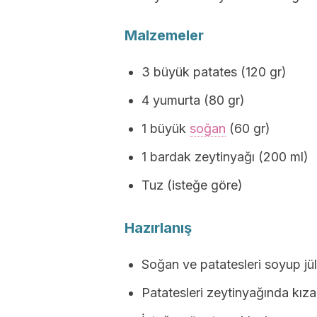
Malzemeler
3 büyük patates (120 gr)
4 yumurta (80 gr)
1 büyük
soğan
(60 gr)
1 bardak zeytinyağı (200 ml)
Tuz (isteğe göre)
Hazırlanış
Soğan ve patatesleri soyup jü
Patatesleri zeytinyağında kıza