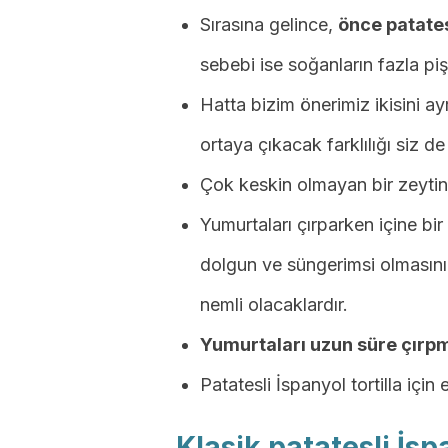
Sırasına gelince,
önce patates
sebebi ise soğanların fazla pi
Hatta bizim önerimiz ikisini ay
ortaya çıkacak farklılığı siz d
Çok keskin olmayan bir zeytin 
Yumurtaları çırparken içine b
dolgun ve süngerimsi olmasını 
nemli olacaklardır.
Yumurtaları uzun süre çırp
Patatesli İspanyol tortilla için 
Klasik patatesli İsp