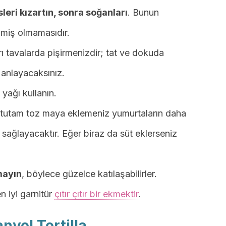
leri kızartın, sonra soğanları
. Bunun
şmiş olmamasıdır.
rı tavalarda pişirmenizdir; tat ve dokuda
e anlayacaksınız.
yağı kullanın.
ir tutam toz maya eklemeniz yumurtaların daha
sağlayacaktır. Eğer biraz da süt eklerseniz
mayın
, böylece güzelce katılaşabilirler.
en iyi garnitür
çıtır çıtır bir ekmektir
.
anyol Tortilla