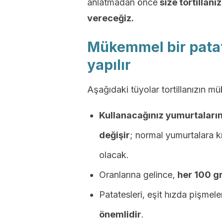
anlatmadan önce
size tortillan
vereceğiz.
Mükemmel bir patates
yapılır
Aşağıdaki tüyolar tortillanızın 
Kullanacağınız yumurtaları
değişir
; normal yumurtalara k
olacak.
Oranlarına gelince,
her 100 
Patatesleri, eşit hızda pişmeler
önemlidir
.