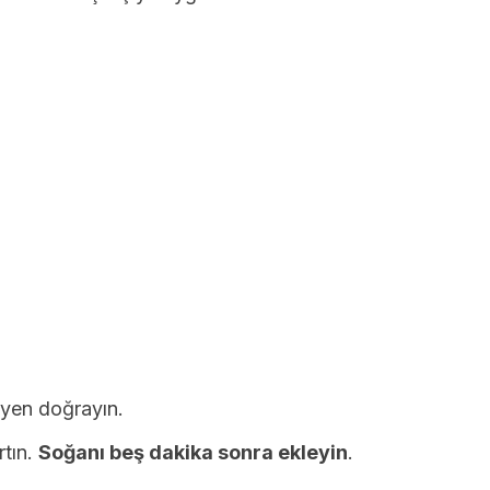
lyen doğrayın.
rtın.
Soğanı beş dakika sonra ekleyin
.