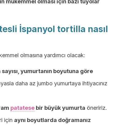
ızın mükemmel olması için bazı tüyolar
li İspanyol tortilla nasıl
mükemmel olmasına yardımcı olacak:
n sayısı, yumurtanın boyutuna göre
ıyasla daha az jumbo yumurtaya ihtiyacınız
gram
patatese
bir büyük yumurta
öneririz.
i için
aynı boyutlarda doğramanız