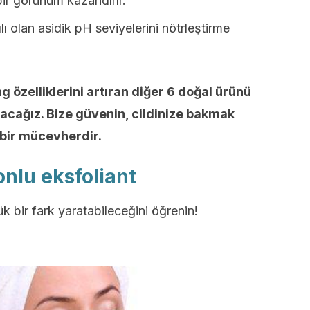
ir görünüm kazandırır.
ı olan asidik pH seviyelerini nötrleştirme
g özelliklerini artıran diğer 6 doğal ürünü
acağız. Bize güvenin, cildinize bakmak
 bir mücevherdir.
nlu eksfoliant
k bir fark yaratabileceğini öğrenin!