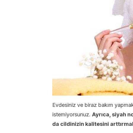
Evdesiniz ve biraz bakım yapmak
istemiyorsunuz.
Ayrıca, siyah n
da cildinizin kalitesini arttırm