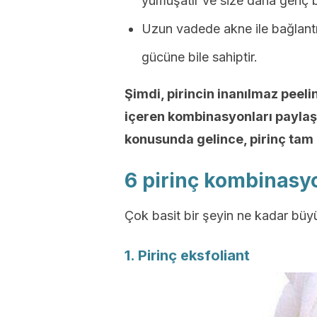
yumuşatır ve size daha genç b
Uzun vadede akne ile bağlantıl
gücüne bile sahiptir.
Şimdi, pirincin inanılmaz peelin
içeren kombinasyonları paylaş
konusunda gelince, pirinç tam
6 pirinç kombinasyo
Çok basit bir şeyin ne kadar büyü
1. Pirinç eksfoliant