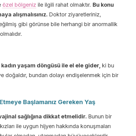
e
özel bölgeniz
ile ilgili rahat olmaktır.
Bu konu
aya alışmalısınız.
Doktor ziyaretleriniz,
ğilmiş gibi görünse bile herhangi bir anormallik
olmalıdır.
u kadın yaşam döngüsü ile el ele gider,
ki bu
ve doğaldır, bundan dolayı endişelenmek için bir
at Etmeye Başlamanız Gereken Yaş
ajinal sağlığına dikkat etmelidir.
Bunun bir
kızları ile uygun hijyen hakkında konuşmaları
 tabular olmadan, utanmadan büyüyeceklerdir.