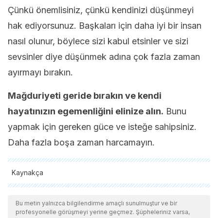
Çünkü önemlisiniz, çünkü kendinizi düşünmeyi
hak ediyorsunuz. Başkaları için daha iyi bir insan
nasıl olunur, böylece sizi kabul etsinler ve sizi
sevsinler diye düşünmek adına çok fazla zaman
ayırmayı bırakın.
Mağduriyeti geride bırakın ve kendi
hayatınızın egemenliğini elinize alın.
Bunu
yapmak için gereken güce ve isteğe sahipsiniz.
Daha fazla boşa zaman harcamayın.
Kaynakça
Tüm alıntı yapılan kaynaklar, kalitelerini, güvenilirliklerini,
güncelliklerini ve geçerliliklerini sağlamak için ekibimiz
Bu metin yalnızca bilgilendirme amaçlı sunulmuştur ve bir
profesyonelle görüşmeyi yerine geçmez. Şüpheleriniz varsa,
tarafından derinlemesine incelendi. Bu makalenin bibliyografisi