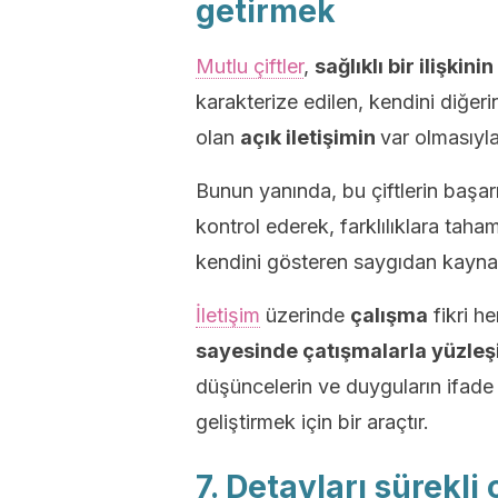
getirmek
Mutlu çiftler
,
sağlıklı bir ilişkinin
karakterize edilen, kendini diğe
olan
açık iletişimin
var olmasıyl
Bunun yanında, bu çiftlerin başarıs
kontrol ederek, farklılıklara taha
kendini gösteren saygıdan kaynak
İletişim
üzerinde
çalışma
fikri h
sayesinde çatışmalarla yüzleşil
düşüncelerin ve duyguların ifade 
geliştirmek için bir araçtır.
7. Detayları sürekli