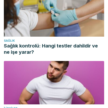
https://fundacionio.com/soluciones-
io/viajarseguro/consejos-viajeros/primeros-
auxilios/parada-cardiorrespiratoria-pcr/
¿Qué es una parada cardiorespiratoria? | Aula de
Pacientes. (n.d.). Retrieved February 18, 2020, from
https://www.saludcastillayleon.es/AulaPacientes/es/guia-
SAĞLIK
primeros-auxilios/parada-cardiorespiratoria-
Sağlık kontrolü: Hangi testler dahildir ve
adulto/parada-cardiorespiratoria
ne işe yarar?
Cómo actuar ante una parada cardíaca | Asociación
Española de Enfermería en Cardiología (AEEC). (n.d.).
Retrieved February 18, 2020, from
https://www.enfermeriaencardiologia.com/como-actuar-
ante-una-parada-cardiaca/