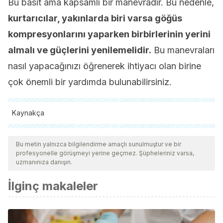
Bu basit ama kapsamlı bir manevradır. Bu nedenle,
kurtarıcılar, yakınlarda biri varsa göğüs
kompresyonlarını yaparken birbirlerinin yerini
almalı ve güçlerini yenilemelidir.
Bu manevraları
nasıl yapacağınızı öğrenerek ihtiyacı olan birine
çok önemli bir yardımda bulunabilirsiniz.
Kaynakça
Tüm alıntı yapılan kaynaklar, kalitelerini, güvenilirliklerini,
güncelliklerini ve geçerliliklerini sağlamak için ekibimiz
Bu metin yalnızca bilgilendirme amaçlı sunulmuştur ve bir
profesyonelle görüşmeyi yerine geçmez. Şüpheleriniz varsa,
tarafından derinlemesine incelendi. Bu makalenin bibliyografisi
uzmanınıza danışın.
güvenilir ve akademik veya bilimsel doğruluğa sahip olarak
İlginç makaleler
kabul edildi.
Parada Cardiorrespiratoria (PCR) – Fundación io. (n.d.).
Retrieved February 18, 2020, from