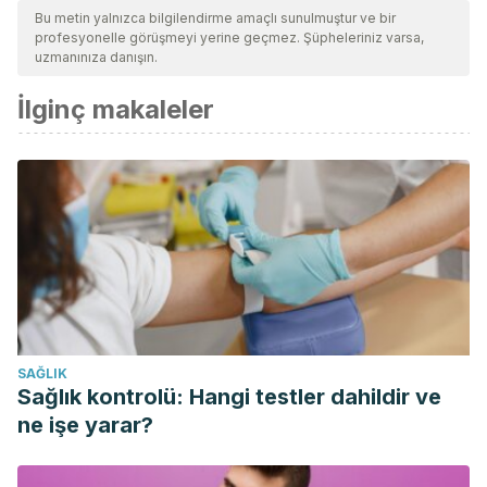
güncelliklerini ve geçerliliklerini sağlamak için ekibimiz
Bu metin yalnızca bilgilendirme amaçlı sunulmuştur ve bir
profesyonelle görüşmeyi yerine geçmez. Şüpheleriniz varsa,
tarafından derinlemesine incelendi. Bu makalenin bibliyografisi
uzmanınıza danışın.
güvenilir ve akademik veya bilimsel doğruluğa sahip olarak
İlginç makaleler
kabul edildi.
Gómez, I. S., Redondo, M. S., Sanchis, N. R., Canovas, A. V., &
Laforga, A. M. S. (2018). Lo que el apéndice esconde. Seram.
SAĞLIK
Sağlık kontrolü: Hangi testler dahildir ve
ne işe yarar?