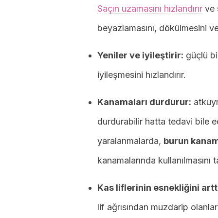
Saçın uzamasını hızlandırır
ve s
beyazlamasını, dökülmesini v
Yeniler ve iyileştirir:
güçlü bir
iyileşmesini hızlandırır.
Kanamaları durdurur:
atkuyr
durdurabilir hatta tedavi bile 
yaralanmalarda,
burun kana
kanamalarında kullanılmasını t
Kas liflerinin esnekliğini arttı
lif ağrısından muzdarip olanlar 