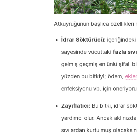
Atkuyruğunun başlıca özellikleri 
İdrar Söktürücü:
içeriğindeki
sayesinde vücuttaki
fazla sıv
gelmiş geçmiş en ünlü şifalı bit
yüzden bu bitkiyi; ödem,
eklem
enfeksiyonu vb. için öneriyoru
Zayıflatıcı:
Bu bitki, idrar sö
yardımcı olur. Ancak aklınızda
sıvılardan kurtulmuş olacaksın