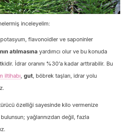
nelermiş inceleyelim:
 potasyum, flavonoidler ve saponinler
ının atılmasına
yardımcı olur ve bu konuda
kidir. İdrar oranını %30’a kadar arttırabilir. Bu
 iltihabı
,
gut
, böbrek taşları, idrar yolu
z.
ktürücü özelliği sayesinde kilo vermenize
 bulunsun; yağlarınızdan değil, fazla
ız.