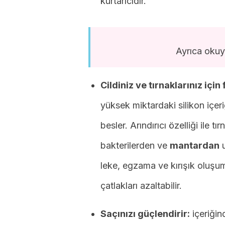
kurtarıcıdır.
Ayrıca oku
Cildiniz ve tırnaklarınız için 
yüksek miktardaki silikon içeriğ
besler. Arındırıcı özelliği ile tı
bakterilerden ve
mantardan
u
leke, egzama ve kırışık oluşu
çatlakları azaltabilir.
Saçınızı güçlendirir:
içeriğind