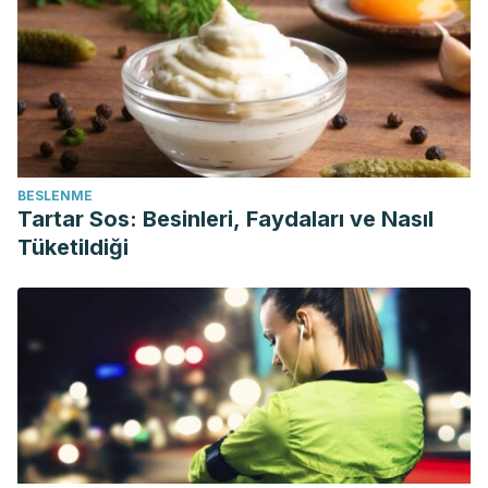
BESLENME
Tartar Sos: Besinleri, Faydaları ve Nasıl
Tüketildiği