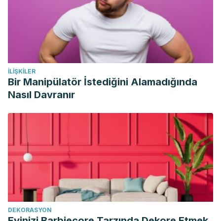
İLIŞKILER
Bir Manipülatör İstediğini Alamadığında
Nasıl Davranır
DEKORASYON
Evinizi Barbiecore Tarzında Dekore Etmek