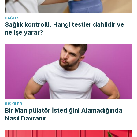
Española de Neuropsiquiatría
,
29
(1), 157-169. Recuperado
en 19 de febrero de 2019, de
SAĞLIK
http://scielo.isciii.es/scielo.php?
Sağlık kontrolü: Hangi testler dahildir ve
script=sci_arttext&
;pid=S0211-
ne işe yarar?
57352009000100012&lng=es&tlng=es.
Sellés, Juan Fernando. (2013). Del amor personal humano
al divino: Un estudio desde la antropología trascendental
de L. Polo.
Veritas
, (28), 85-
111.
https://dx.doi.org/10.4067/S0718-92732013000100004
Castro, K., Planellas, I., & Kirchner, T. (2014). Predicción de
conducta autodestructiva en adolescentes mediante
tipologías de afrontamiento.
Universitas Psychologica
,
İLIŞKILER
13
(1).
Bir Manipülatör İstediğini Alamadığında
Buganza, J. (2009). Reflexiones en torno al concepto de
Nasıl Davranır
felicidad a partir de Francesco María Zanotti.
En-claves del
pensamiento
,
3
(5), 83-1000.