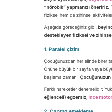
“nörobik” yapmanızı öneririz.
T
fiziksel hem de zihinsel aktivitele
Aşağıda göreceğiniz gibi,
beyind
destekleyen fiziksel ve zihinse
1. Paralel çizim
Çocuğunuzdan her elinde birer ta
Önüne büyük bir sayfa veya büyük
başlama zamanı:
Çocuğunuzun ik
Farklı hareketler denemelidir: Yuk
eğlenceli) egzersiz,
ince motor
2. Çapraz emekleme