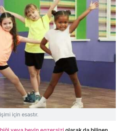
şimi için esastır.
biği veya beyin egzersizi
olarak da bilinen