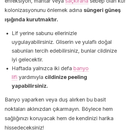
enfeksiyon, mantar veya
saçkırana
sebep olan küf
kolonizasyonunu önlemek adına
süngeri güneş
ışığında kurutmaktır.
Lif yerine sabunu ellerinizle
uygulayabilirsiniz. Gliserin ve yulaflı doğal
sabunları tercih edebilirsiniz, bunlar cildinize
iyi gelecektir.
Haftada yalnızca iki defa
banyo
lifi
yardımıyla
cildinize peeling
yapabilirsiniz.
Banyo yaparken veya duş alırken bu basit
noktaları aklınızdan çıkarmayın. Böylece hem
sağlığınızı koruyacak hem de kendinizi harika
hissedeceksiniz!