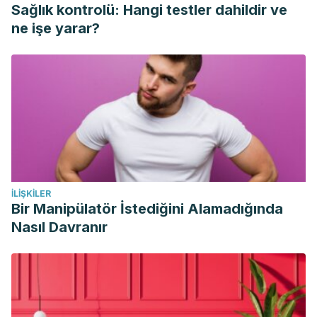
Fisheries Science
.
Sağlık kontrolü: Hangi testler dahildir ve
https://doi.org/10.1080/10641262.2010.531794
ne işe yarar?
İLIŞKILER
Bir Manipülatör İstediğini Alamadığında
Nasıl Davranır