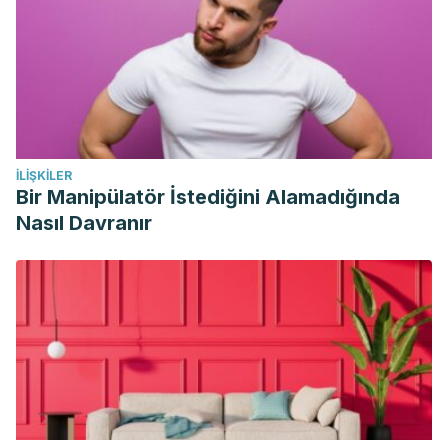
N.Z.). 26. 1-16.
Elizabeth Anderson, J. Larry Durstine. 2019. Physical
activity, exercise, and chronic diseases: A brief review.
Sports Medicine and Health Science.
https://doi.org/10.1016/j.smhs.2019.08.006.
(http://www.sciencedirect.com/science/article/pii/S2666337
İLIŞKILER
Kredlow, M.A., Capozzoli, M.C., Hearon, B.A. et al. The
Bir Manipülatör İstediğini Alamadığında
effects of physical activity on sleep: a meta-analytic
Nasıl Davranır
review. J Behav Med 38, 427–449 (2015).
https://doi.org/10.1007/s10865-015-9617-6
How long should I wait after the flu before resuming
exercise? 2018. Harvard Health Publishing.
https://www.health.harvard.edu/staying-healthy/how-long-
should-i-wait-after-the-flu-before-resuming-
exercise#:~:text=With%20the%20flu%20or%20any,return%
What Happens When You Sleep? WebMD.