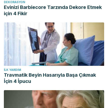
DEKORASYON
https://www.webmd.com/sleep-disorders/ss/slideshow-
Evinizi Barbiecore Tarzında Dekore Etmek
sleep-body-effects
için 4 Fikir
İLK YARDIM
Travmatik Beyin Hasarıyla Başa Çıkmak
İçin 4 İpucu