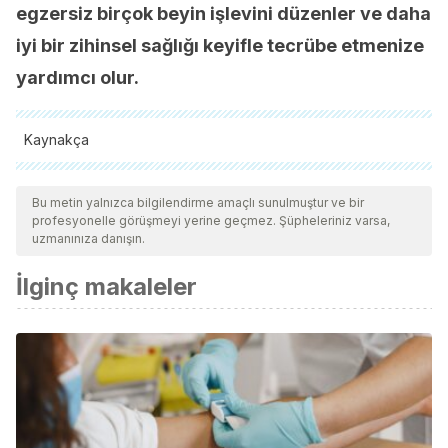
egzersiz birçok beyin işlevini düzenler ve daha
iyi bir zihinsel sağlığı keyifle tecrübe etmenize
yardımcı olur.
Kaynakça
Tüm alıntı yapılan kaynaklar, kalitelerini, güvenilirliklerini,
güncelliklerini ve geçerliliklerini sağlamak için ekibimiz
Bu metin yalnızca bilgilendirme amaçlı sunulmuştur ve bir
profesyonelle görüşmeyi yerine geçmez. Şüpheleriniz varsa,
tarafından derinlemesine incelendi. Bu makalenin bibliyografisi
uzmanınıza danışın.
güvenilir ve akademik veya bilimsel doğruluğa sahip olarak
İlginç makaleler
kabul edildi.
Penedo, F. J., & Dahn, J. R. (2005). Exercise and well-
being: A review of mental and physical health benefits
associated with physical activity. Current Opinion in
Psychiatry. https://doi.org/10.1097/00001504-
200503000-00013