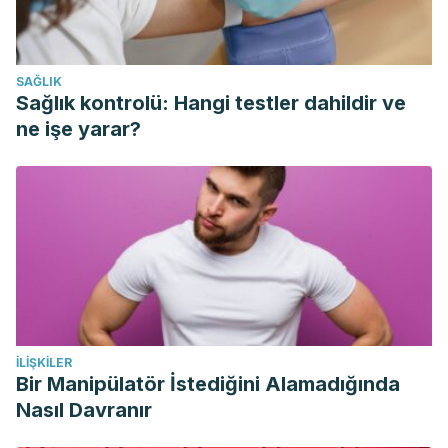
Cotman, C. W., Berchtold, N. C., & Christie, L. A. (2007).
Exercise builds brain health: key roles of growth factor
cascades and inflammation. Trends in Neurosciences.
SAĞLIK
Sağlık kontrolü: Hangi testler dahildir ve
https://doi.org/10.1016/j.tins.2007.06.011
ne işe yarar?
İLIŞKILER
Bir Manipülatör İstediğini Alamadığında
Nasıl Davranır