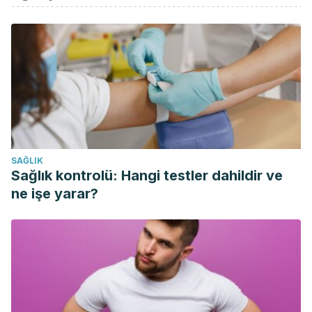
Pravasi, S. D. (2014). Acetic Acid. In Encyclopedia of
Toxicology: Third Edition.
https://doi.org/10.1016/B978-0-
12-386454-3.00216-5
Krehbiel, D. (2014). Acetic Acid Content of Vinegar.
https://doi.org/10.1158/0008-5472.CAN-08-3221
Shakhashiri. (2008). Acetic Acid & Acetic Anhydride.
Chemical of the Week.
Penn State University. (2017). Analyzing the Acid in Vinegar.
SAĞLIK
Penn State Journal.
Sağlık kontrolü: Hangi testler dahildir ve
Sengun, I. Y., & Doyle, M. P. (2017). Microbiology of
ne işe yarar?
fermented foods. In Acetic Acid Bacteria: Fundamentals
and Food Applications.
https://doi.org/10.1201/9781315153490