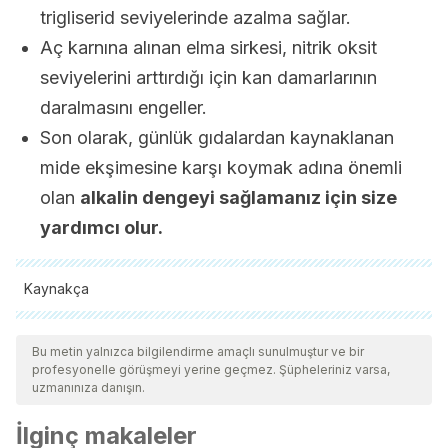
trigliserid seviyelerinde azalma sağlar.
Aç karnına alınan elma sirkesi, nitrik oksit
seviyelerini arttırdığı için kan damarlarının
daralmasını engeller.
Son olarak, günlük gıdalardan kaynaklanan
mide ekşimesine karşı koymak adına önemli
olan
alkalin dengeyi sağlamanız için size
yardımcı olur.
Kaynakça
Tüm alıntı yapılan kaynaklar, kalitelerini, güvenilirliklerini,
güncelliklerini ve geçerliliklerini sağlamak için ekibimiz
Bu metin yalnızca bilgilendirme amaçlı sunulmuştur ve bir
profesyonelle görüşmeyi yerine geçmez. Şüpheleriniz varsa,
tarafından derinlemesine incelendi. Bu makalenin bibliyografisi
uzmanınıza danışın.
güvenilir ve akademik veya bilimsel doğruluğa sahip olarak
İlginç makaleler
kabul edildi.