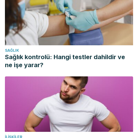
Erazo, R., Reyna, L., & Robles. (2001). Producción de
Vinagre de Manzana por Fermentación a Escala Piloto.
Rev.
Per. Quím. Lng. Quírn
.
Velázquez, M. De, Miguel, L. Á., & Vargas, O. (2009).
Ácidos , Bases , pH y Soluciones Reguladoras.
Ácidos,
Bases, PH y Soluciones Reguladoras
.
SAĞLIK
Sağlık kontrolü: Hangi testler dahildir ve
ne işe yarar?
İLIŞKILER