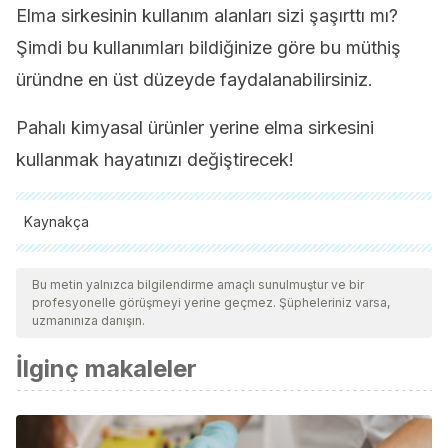
Elma sirkesinin kullanım alanları sizi şaşırttı mı?
Şimdi bu kullanımları bildiğinize göre bu müthiş
üründne en üst düzeyde faydalanabilirsiniz.
Pahalı kimyasal ürünler yerine elma sirkesini
kullanmak hayatınızı değiştirecek!
Kaynakça
Tüm alıntı yapılan kaynaklar, kalitelerini, güvenilirliklerini,
güncelliklerini ve geçerliliklerini sağlamak için ekibimiz
Bu metin yalnızca bilgilendirme amaçlı sunulmuştur ve bir
profesyonelle görüşmeyi yerine geçmez. Şüpheleriniz varsa,
tarafından derinlemesine incelendi. Bu makalenin bibliyografisi
uzmanınıza danışın.
güvenilir ve akademik veya bilimsel doğruluğa sahip olarak
İlginç makaleler
kabul edildi.
Aguirre Yela, V., & Delgado, V. (2010). PESTICIDAS
NATURALES Y SINTETICOS.
CIENCIA
.